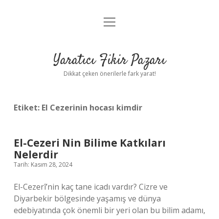
menüyü
Anasayfa
aç
Gizlilik Politikası
Yaratıcı Fikir Pazarı
Yasal Uyarı
Dikkat çeken önerilerle fark yarat!
Hakkımızda
Etiket:
El Cezerinin hocası kimdir
El-Cezeri Nin Bilime Katkıları
Nelerdir
Tarih: Kasım 28, 2024
El-Cezerî’nin kaç tane icadı vardır? Cizre ve
Diyarbekir bölgesinde yaşamış ve dünya
edebiyatında çok önemli bir yeri olan bu bilim adamı,