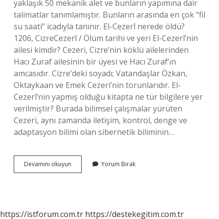
yaklaşık 50 mekanik alet ve bunların yapımına dair
talimatlar tanımlamıştır. Bunların arasında en çok “fil
su saati” icadıyla tanınır. El-Cezerî nerede öldü?
1206, CizreCezerî / Ölüm tarihi ve yeri El-Cezerî’nin
ailesi kimdir? Cezeri, Cizre’nin köklü ailelerinden
Hacı Zuraf ailesinin bir üyesi ve Hacı Zuraf’ın
amcasıdır. Cizre’deki soyadı; Vatandaşlar Özkan,
Oktaykaan ve Emek Cezeri’nin torunlarıdır. El-
Cezerî’nin yapmış olduğu kitapta ne tür bilgilere yer
verilmiştir? Burada bilimsel çalışmalar yürüten
Cezeri, aynı zamanda iletişim, kontrol, denge ve
adaptasyon bilimi olan sibernetik biliminin…
El-
Devamını okuyun
Yorum Bırak
Cezeri
Nin
Bilime
Katkıları
Nelerdir
https://istforum.com.tr
https://destekegitim.com.tr