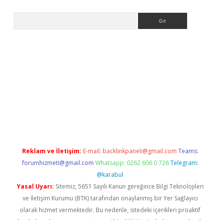
Arama
tülipbet
Reklam ve İletişim:
E-mail:
backlinkpaneli@gmail.com
Teams:
forumhizmeti@gmail.com
Whatsapp: 0262 606 0 726
Telegram:
@karabul
Yasal Uyarı:
Sitemiz, 5651 Sayılı Kanun gereğince Bilgi Teknolojileri
ve İletişim Kurumu (BTK) tarafından onaylanmış bir Yer Sağlayıcı
olarak hizmet vermektedir. Bu nedenle, sitedeki içerikleri proaktif