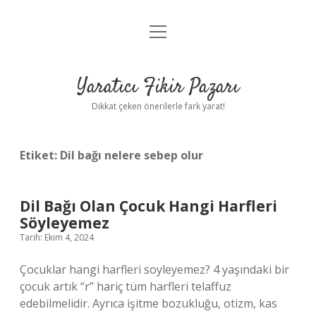
menüyü
Anasayfa
aç
Gizlilik Politikası
Yaratıcı Fikir Pazarı
Yasal Uyarı
Dikkat çeken önerilerle fark yarat!
Hakkımızda
Etiket:
Dil bağı nelere sebep olur
Dil Bağı Olan Çocuk Hangi Harfleri
Söyleyemez
Tarih: Ekim 4, 2024
Çocuklar hangi harfleri soyleyemez? 4 yaşındaki bir
çocuk artık “r” hariç tüm harfleri telaffuz
edebilmelidir. Ayrıca işitme bozukluğu, otizm, kas