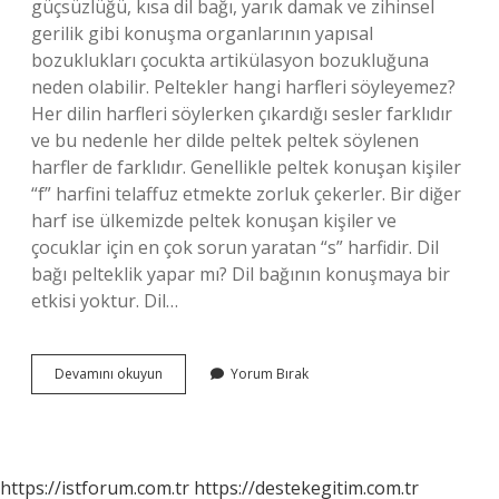
güçsüzlüğü, kısa dil bağı, yarık damak ve zihinsel
gerilik gibi konuşma organlarının yapısal
bozuklukları çocukta artikülasyon bozukluğuna
neden olabilir. Peltekler hangi harfleri söyleyemez?
Her dilin harfleri söylerken çıkardığı sesler farklıdır
ve bu nedenle her dilde peltek peltek söylenen
harfler de farklıdır. Genellikle peltek konuşan kişiler
“f” harfini telaffuz etmekte zorluk çekerler. Bir diğer
harf ise ülkemizde peltek konuşan kişiler ve
çocuklar için en çok sorun yaratan “s” harfidir. Dil
bağı pelteklik yapar mı? Dil bağının konuşmaya bir
etkisi yoktur. Dil…
Dil
Devamını okuyun
Yorum Bırak
Bağı
Olan
Çocuk
Hangi
Harfleri
https://istforum.com.tr
https://destekegitim.com.tr
Söyleyemez