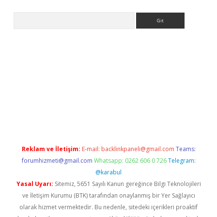
Arama
tülipbet
Reklam ve İletişim:
E-mail:
backlinkpaneli@gmail.com
Teams:
forumhizmeti@gmail.com
Whatsapp: 0262 606 0 726
Telegram:
@karabul
Yasal Uyarı:
Sitemiz, 5651 Sayılı Kanun gereğince Bilgi Teknolojileri
ve İletişim Kurumu (BTK) tarafından onaylanmış bir Yer Sağlayıcı
olarak hizmet vermektedir. Bu nedenle, sitedeki içerikleri proaktif