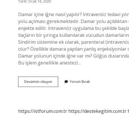
Tarih: Ocak 16, 2025
Damar içine iğne nasıl yapılır? İntravenöz tedavi yö
yolu açılması gerekmektedir. Damar yolu açıldıktan 
enjekte edilir. İntravenöz uygulama bu şekilde başl
ilaçların bir şırınga kullanılarak vücudun damarların
Sindirim sistemine ek olarak, parenteral (intravenö
olur? Özellikle damara yapılan yanlış enjeksiyonlar
Damar yolunun içinde iğne var mı? Göğüs duvarındaki
Bu işlem genellikle anestezi…
Damardan
Devamını okuyun
Yorum Bırak
Iğne
Nasıl
Yapılır
https://istforum.com.tr
https://destekegitim.com.tr