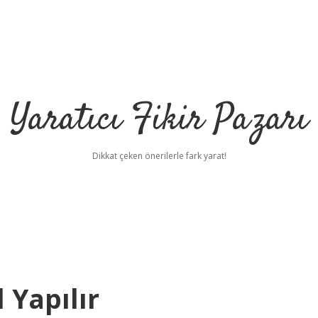
Yaratıcı Fikir Pazarı
Dikkat çeken önerilerle fark yarat!
ilbet mobil giriş
il
 Yapılır