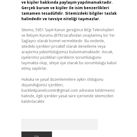
ve kişiler hakkında paylaşım yapılmamaktadır.
Gerçek kurum ve kişiler ile isim benzerlikleri
tamamen tesadüfidir. Sitemizdeki bilgiler taslak
halindedir ve tavsiye niteliği taşımazlar.
Sitemiz, 5651 Sayılı Kanun gereğince Bilgi Teknolojileri
ve İletişim Kurumu (BTK) tarafından onaylanmış bir Yer
Sağlayıcı olarak hizmet vermektedir. Bu nedenle,
sitedeki içerikleri proaktif olarak denetleme veya
araştırma yükümlülüğümüz bulunmamaktadır. Ancak,
üyelerimiz yazdıkları içeriklerin sorumluluğunu
taşımakta olup, siteye üye olarak bu sorumluluğu kabul
etmiş sayılırlar.
Hukuka ve yasal düzenlemelere aykırı olduğunu
düşündüğünüz içerikleri,
backlinkpanelicomtr@gmail.com
adresine bildirmeniz
halinde, ilgili içerikler yasal süre içerisinde sitemizden
kaldırılacaktır.
Arama