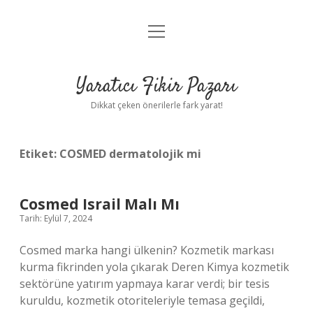
menüyü
Anasayfa
aç
Gizlilik Politikası
Yaratıcı Fikir Pazarı
Yasal Uyarı
Dikkat çeken önerilerle fark yarat!
Hakkımızda
Etiket:
COSMED dermatolojik mi
Cosmed Israil Malı Mı
Tarih: Eylül 7, 2024
Cosmed marka hangi ülkenin? Kozmetik markası
kurma fikrinden yola çıkarak Deren Kimya kozmetik
sektörüne yatırım yapmaya karar verdi; bir tesis
kuruldu, kozmetik otoriteleriyle temasa geçildi,