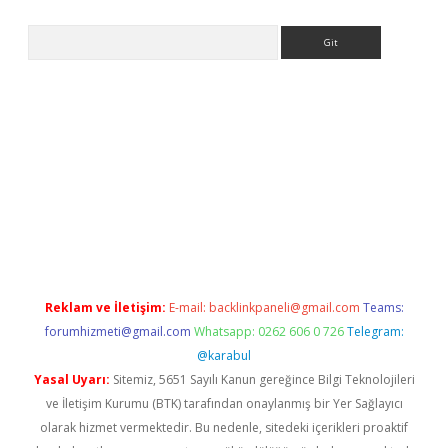
Arama
tülipbet
Reklam ve İletişim:
E-mail:
backlinkpaneli@gmail.com
Teams:
forumhizmeti@gmail.com
Whatsapp: 0262 606 0 726
Telegram:
@karabul
Yasal Uyarı:
Sitemiz, 5651 Sayılı Kanun gereğince Bilgi Teknolojileri
ve İletişim Kurumu (BTK) tarafından onaylanmış bir Yer Sağlayıcı
olarak hizmet vermektedir. Bu nedenle, sitedeki içerikleri proaktif