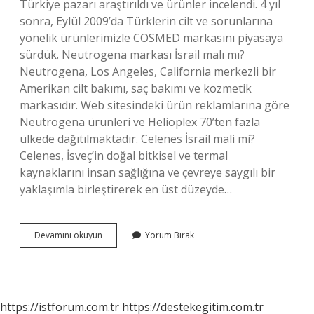
Türkiye pazarı araştırıldı ve ürünler incelendi. 4 yıl
sonra, Eylül 2009’da Türklerin cilt ve sorunlarına
yönelik ürünlerimizle COSMED markasını piyasaya
sürdük. Neutrogena markası İsrail malı mı?
Neutrogena, Los Angeles, California merkezli bir
Amerikan cilt bakımı, saç bakımı ve kozmetik
markasıdır. Web sitesindeki ürün reklamlarına göre
Neutrogena ürünleri ve Helioplex 70’ten fazla
ülkede dağıtılmaktadır. Celenes İsrail mali mi?
Celenes, İsveç’in doğal bitkisel ve termal
kaynaklarını insan sağlığına ve çevreye saygılı bir
yaklaşımla birleştirerek en üst düzeyde…
Cosmed
Devamını okuyun
Yorum Bırak
Israil
Malı
Mı
https://istforum.com.tr
https://destekegitim.com.tr