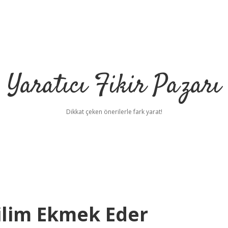
Yaratıcı Fikir Pazarı
Dikkat çeken önerilerle fark yarat!
ilbet mobil giriş
il
ilim Ekmek Eder