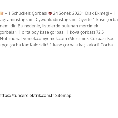
= 1 Schückels Çorbası
24 Sonek 20231 Disk Ekmeği = 1
nstagramınstagram ›Cywunkadınstagram Diyette 1 kase çorba
önemlidir. Bu nedenle, listelerde bulunan mercimek
çorbaları 1 orta boy kase çorbası. 1 kova çorbası 72.5
ri? Nutritional-yemek.comyemek.com ›Mercimek-Corbasi-Kac-
çe çorba Kaç Kaloridir? 1 kase çorbası kaç kalori? Çorba
https://tuncerelektrik.com.tr
Sitemap