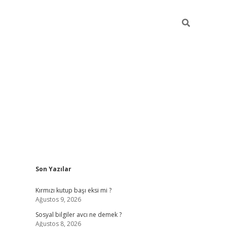
Sidebar
Son Yazılar
bet
grandoperabet giriş
betexper.xyz
betci giriş
betci
tülipbet
Kırmızı kutup başı eksi mi ?
Ağustos 9, 2026
Sosyal bilgiler avcı ne demek ?
Ağustos 8, 2026