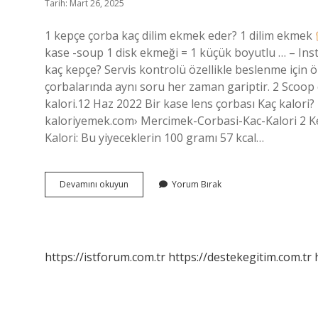
Tarih: Mart 26, 2025
1 kepçe çorba kaç dilim ekmek eder? 1 dilim ekmek
kase -soup 1 disk ekmeği = 1 küçük boyutlu … – I
kaç kepçe? Servis kontrolü özellikle beslenme için 
çorbalarında aynı soru her zaman gariptir. 2 Scoop 
kalori.12 Haz 2022 Bir kase lens çorbası Kaç kalo
kaloriyemek.com› Mercimek-Corbasi-Kac-Kalori 2 Kep
Kalori: Bu yiyeceklerin 100 gramı 57 kcal…
2
Devamını okuyun
Yorum Bırak
Kepçe
Çorba
Kaç
Dilim
Ekmek
https://istforum.com.tr
https://destekegitim.com.tr
Eder