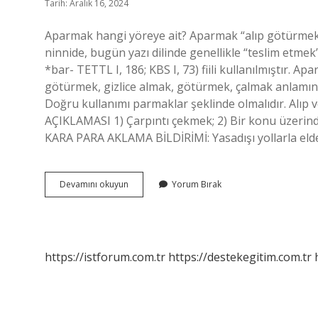
Tarih: Aralık 16, 2024
Aparmak hangi yöreye ait? Aparmak “alıp götürmek”
ninnide, bugün yazı dilinde genellikle “teslim etmek”
*bar- TETTL I, 186; KBS I, 73) fiili kullanılmışt
götürmek, gizlice almak, götürmek, çalmak anlamına g
Doğru kullanımı parmaklar şeklinde olmalıdır. A
AÇIKLAMASI 1) Çarpıntı çekmek; 2) Bir konu üzeri
KARA PARA AKLAMA BİLDİRİMİ: Yasadışı yollarla eld
Alıp
Devamını okuyun
Yorum Bırak
Aparmak
Ne
Demek
https://istforum.com.tr
https://destekegitim.com.tr