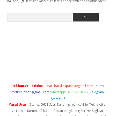
halinde, ilgili içerikler yasal süre içerisinde sitemizden kaldırılacaktır.
Arama
ülipbet
Reklam ve İletişim:
E-mail:
backlinkpaneli@gmail.com
Teams:
forumhizmeti@gmail.com
Whatsapp: 0262 606 0 726
Telegram:
@karabul
Yasal Uyarı:
Sitemiz, 5651 Sayılı Kanun gereğince Bilgi Teknolojileri
ve İletişim Kurumu (BTK) tarafından onaylanmış bir Yer Sağlayıcı