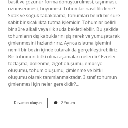
basit ve çözünür forma dönüştürülmesi, taşınması,
özümsenmesi, büyümesi. Tohumlar nasıl filizlenir?
Sıcak ve soğuk tabakalama, tohumları belirli bir süre
sabit bir sıcaklıkta tutma işlemidir. Tohumlar belirli
bir süre alkali veya ılık suda bekletilebilir. Bu şekilde
tohumların dış kabuklarını şişirerek ve yumuşatarak
çimlenmesini hızlandırırız. Ayrıca ıslatma işlemini
nemli bir bezin içinde tutarak da gerçekleştirebiliriz.
Bir tohumun bitki olma aşamaları nelerdir? Evreler
tozlaşma, döllenme, zigot oluşumu, embriyo
oluşumu, tohum oluşumu, çimlenme ve bitki
oluşumu olarak tanımlanmaktadır. 3 sınıf tohumun
çimlenmesi için neler gereklidir?…
Tohumun
Devamını okuyun
12 Yorum
Filizlenme
Aşamaları
Nelerdir