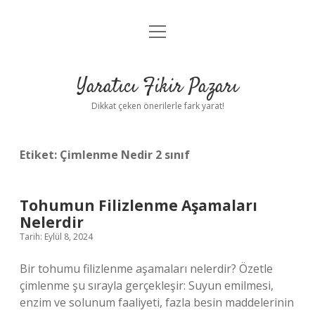
menüyü
Anasayfa
aç
Gizlilik Politikası
Yaratıcı Fikir Pazarı
Yasal Uyarı
Dikkat çeken önerilerle fark yarat!
Hakkımızda
Etiket:
Çimlenme Nedir 2 sınıf
Tohumun Filizlenme Aşamaları
Nelerdir
Tarih: Eylül 8, 2024
Bir tohumu filizlenme aşamaları nelerdir? Özetle
çimlenme şu sırayla gerçekleşir: Suyun emilmesi,
enzim ve solunum faaliyeti, fazla besin maddelerinin