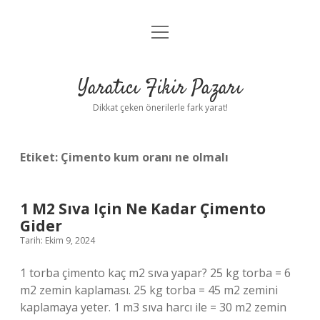
menüyü
Anasayfa
aç
Gizlilik Politikası
Yaratıcı Fikir Pazarı
Yasal Uyarı
Dikkat çeken önerilerle fark yarat!
Hakkımızda
Etiket:
Çimento kum oranı ne olmalı
1 M2 Sıva Için Ne Kadar Çimento
Gider
Tarih: Ekim 9, 2024
1 torba çimento kaç m2 sıva yapar? 25 kg torba = 6
m2 zemin kaplaması. 25 kg torba = 45 m2 zemini
kaplamaya yeter. 1 m3 sıva harcı ile = 30 m2 zemin