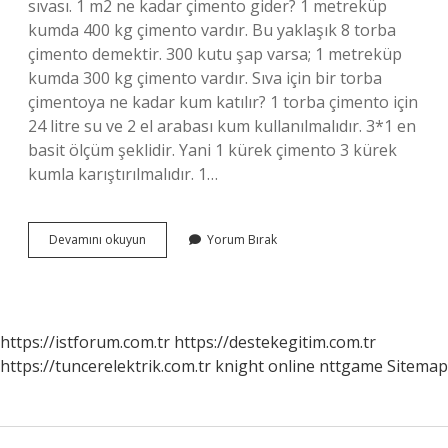
sıvası. 1 m2 ne kadar çimento gider? 1 metreküp
kumda 400 kg çimento vardır. Bu yaklaşık 8 torba
çimento demektir. 300 kutu şap varsa; 1 metreküp
kumda 300 kg çimento vardır. Sıva için bir torba
çimentoya ne kadar kum katılır? 1 torba çimento için
24 litre su ve 2 el arabası kum kullanılmalıdır. 3*1 en
basit ölçüm şeklidir. Yani 1 kürek çimento 3 kürek
kumla karıştırılmalıdır. 1…
1
Devamını okuyun
Yorum Bırak
M2
Sıva
Için
Ne
Kadar
https://istforum.com.tr
https://destekegitim.com.tr
Çimento
https://tuncerelektrik.com.tr
knight online
nttgame
Sitemap
Gider