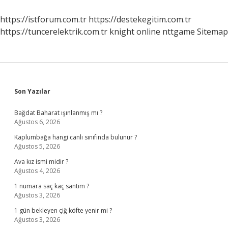
Nasıl
Açılır
https://istforum.com.tr
https://destekegitim.com.tr
https://tuncerelektrik.com.tr
knight online
nttgame
Sitemap
Sidebar
Son Yazılar
Bağdat Baharat ışınlanmış mı ?
Ağustos 6, 2026
Kaplumbağa hangi canlı sınıfında bulunur ?
Ağustos 5, 2026
Ava kız ismi midir ?
Ağustos 4, 2026
1 numara saç kaç santim ?
Ağustos 3, 2026
1 gün bekleyen çiğ köfte yenir mi ?
Ağustos 3, 2026