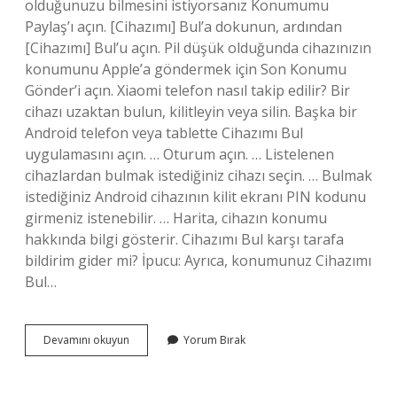
olduğunuzu bilmesini istiyorsanız Konumumu
Paylaş’ı açın. [Cihazımı] Bul’a dokunun, ardından
[Cihazımı] Bul’u açın. Pil düşük olduğunda cihazınızın
konumunu Apple’a göndermek için Son Konumu
Gönder’i açın. Xiaomi telefon nasıl takip edilir? Bir
cihazı uzaktan bulun, kilitleyin veya silin. Başka bir
Android telefon veya tablette Cihazımı Bul
uygulamasını açın. … Oturum açın. … Listelenen
cihazlardan bulmak istediğiniz cihazı seçin. … Bulmak
istediğiniz Android cihazının kilit ekranı PIN kodunu
girmeniz istenebilir. … Harita, cihazın konumu
hakkında bilgi gösterir. Cihazımı Bul karşı tarafa
bildirim gider mi? İpucu: Ayrıca, konumunuz Cihazımı
Bul…
Xiaomi
Devamını okuyun
Yorum Bırak
Cihazımı
Bul
Özelliği