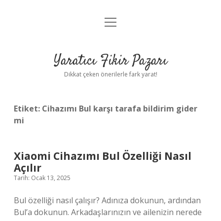
menüyü
Anasayfa
aç
Gizlilik Politikası
Yaratıcı Fikir Pazarı
Yasal Uyarı
Dikkat çeken önerilerle fark yarat!
Hakkımızda
Etiket:
Cihazımı Bul karşı tarafa bildirim gider
mi
Xiaomi Cihazımı Bul Özelliği Nasıl
Açılır
Tarih: Ocak 13, 2025
Bul özelliği nasıl çalışır? Adınıza dokunun, ardından
Bul’a dokunun. Arkadaşlarınızın ve ailenizin nerede