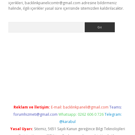
içerikleri,
backlinkpanelicomtr@gmail.com
adresine bildirmeniz
halinde, ilgili içerikler yasal süre içerisinde sitemizden kaldırılacaktır.
Arama
ülipbet
Reklam ve İletişim:
E-mail:
backlinkpaneli@gmail.com
Teams:
forumhizmeti@gmail.com
Whatsapp: 0262 606 0 726
Telegram:
@karabul
Yasal Uyarı:
Sitemiz, 5651 Sayılı Kanun gereğince Bilgi Teknolojileri