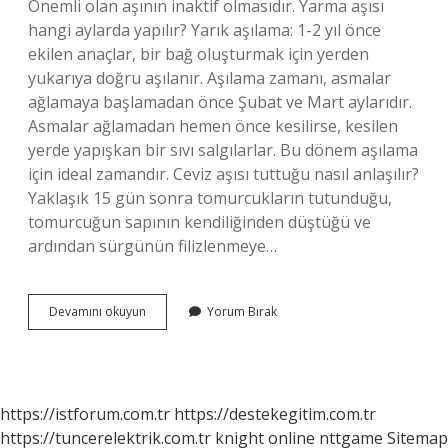
Önemli olan aşının inaktif olmasıdır. Yarma aşısı
hangi aylarda yapılır? Yarık aşılama: 1-2 yıl önce
ekilen anaçlar, bir bağ oluşturmak için yerden
yukarıya doğru aşılanır. Aşılama zamanı, asmalar
ağlamaya başlamadan önce Şubat ve Mart aylarıdır.
Asmalar ağlamadan hemen önce kesilirse, kesilen
yerde yapışkan bir sıvı salgılarlar. Bu dönem aşılama
için ideal zamandır. Ceviz aşısı tuttuğu nasıl anlaşılır?
Yaklaşık 15 gün sonra tomurcukların tutunduğu,
tomurcuğun sapının kendiliğinden düştüğü ve
ardından sürgünün filizlenmeye…
Ceviz
Devamını okuyun
Yorum Bırak
Yarma
Aşı
Ne
Zaman
Yapılır
https://istforum.com.tr
https://destekegitim.com.tr
https://tuncerelektrik.com.tr
knight online
nttgame
Sitemap