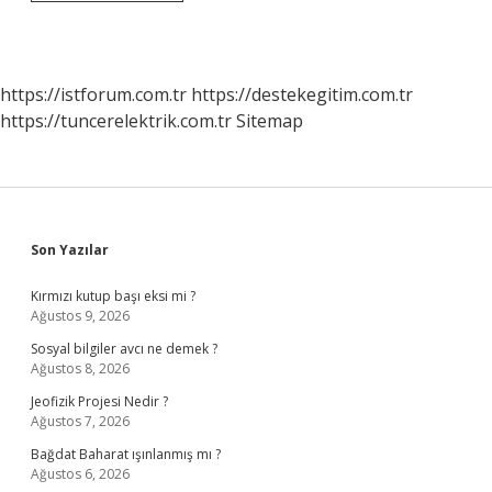
Birimler
Nelerdir
https://istforum.com.tr
https://destekegitim.com.tr
https://tuncerelektrik.com.tr
Sitemap
Sidebar
Son Yazılar
Kırmızı kutup başı eksi mi ?
Ağustos 9, 2026
Sosyal bilgiler avcı ne demek ?
Ağustos 8, 2026
Jeofizik Projesi Nedir ?
Ağustos 7, 2026
Bağdat Baharat ışınlanmış mı ?
Ağustos 6, 2026