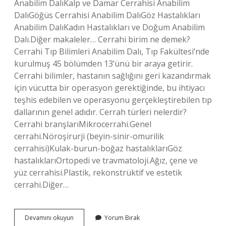
Anabilim DalıKalp ve Damar Cerrahisi Anabilim
DalıGöğüs Cerrahisi Anabilim DalıGöz Hastalıkları
Anabilim DalıKadın Hastalıkları ve Doğum Anabilim
Dalı.Diğer makaleler… Cerrahi birim ne demek?
Cerrahi Tıp Bilimleri Anabilim Dalı, Tıp Fakültesi’nde
kurulmuş 45 bölümden 13’ünü bir araya getirir.
Cerrahi bilimler, hastanın sağlığını geri kazandırmak
için vücutta bir operasyon gerektiğinde, bu ihtiyacı
teşhis edebilen ve operasyonu gerçekleştirebilen tıp
dallarının genel adıdır. Cerrah türleri nelerdir?
Cerrahi branşlarıMikrocerrahi.Genel
cerrahi.Nöroşirurji (beyin-sinir-omurilik
cerrahisi)Kulak-burun-boğaz hastalıklarıGöz
hastalıklarıOrtopedi ve travmatoloji.Ağız, çene ve
yüz cerrahisi.Plastik, rekonstrüktif ve estetik
cerrahi.Diğer…
Cerrahi
Devamını okuyun
Yorum Bırak