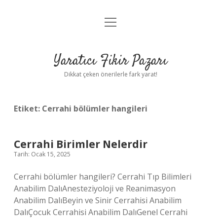
menüyü
Anasayfa
aç
Gizlilik Politikası
Yaratıcı Fikir Pazarı
Yasal Uyarı
Dikkat çeken önerilerle fark yarat!
Hakkımızda
Etiket:
Cerrahi bölümler hangileri
Cerrahi Birimler Nelerdir
Tarih: Ocak 15, 2025
Cerrahi bölümler hangileri? Cerrahi Tıp Bilimleri
Anabilim DalıAnesteziyoloji ve Reanimasyon
Anabilim DalıBeyin ve Sinir Cerrahisi Anabilim
DalıÇocuk Cerrahisi Anabilim DalıGenel Cerrahi