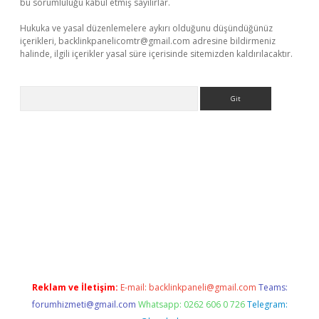
bu sorumluluğu kabul etmiş sayılırlar.
Hukuka ve yasal düzenlemelere aykırı olduğunu düşündüğünüz
içerikleri,
backlinkpanelicomtr@gmail.com
adresine bildirmeniz
halinde, ilgili içerikler yasal süre içerisinde sitemizden kaldırılacaktır.
Arama
ülipbet
Reklam ve İletişim:
E-mail:
backlinkpaneli@gmail.com
Teams:
forumhizmeti@gmail.com
Whatsapp: 0262 606 0 726
Telegram: