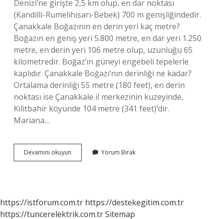
Denizi’ne girişte 2,5 km olup, en dar noktası
(Kandilli-Rumelihisarı-Bebek) 700 m genişliğindedir.
Çanakkale Boğazının en derin yeri kaç metre?
Boğazın en geniş yeri 5.800 metre, en dar yeri 1.250
metre, en derin yeri 106 metre olup, uzunluğu 65
kilometredir. Boğaz’ın güneyi engebeli tepelerle
kaplıdır. Çanakkale Boğazı’nın derinliği ne kadar?
Ortalama derinliği 55 metre (180 feet), en derin
noktası ise Çanakkale il merkezinin kuzeyinde,
Kilitbahir köyünde 104 metre (341 feet)’dir.
Mariana…
Boğazın
Devamını okuyun
Yorum Bırak
En
Derin
Yeri
Neresi
https://istforum.com.tr
https://destekegitim.com.tr
https://tuncerelektrik.com.tr
Sitemap