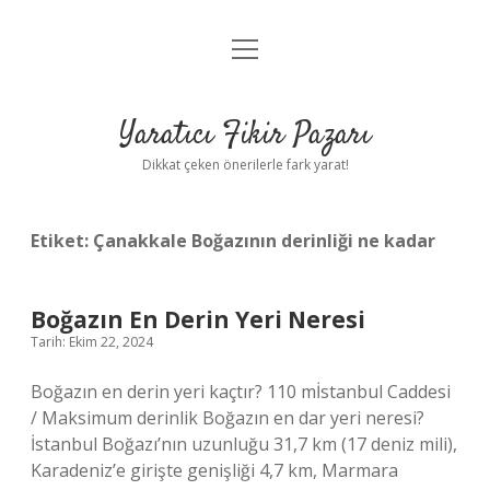
menüyü
Anasayfa
aç
Gizlilik Politikası
Yaratıcı Fikir Pazarı
Yasal Uyarı
Dikkat çeken önerilerle fark yarat!
Hakkımızda
Etiket:
Çanakkale Boğazının derinliği ne kadar
Boğazın En Derin Yeri Neresi
Tarih: Ekim 22, 2024
Boğazın en derin yeri kaçtır? 110 mİstanbul Caddesi
/ Maksimum derinlik Boğazın en dar yeri neresi?
İstanbul Boğazı’nın uzunluğu 31,7 km (17 deniz mili),
Karadeniz’e girişte genişliği 4,7 km, Marmara