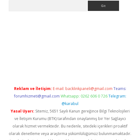
Arama
i
tülipbet
Reklam ve İletişim:
E-mail:
backlinkpaneli@gmail.com
Teams:
forumhizmeti@gmail.com
Whatsapp: 0262 606 0 726
Telegram:
@karabul
Yasal Uyarı:
Sitemiz, 5651 Sayılı Kanun gereğince Bilgi Teknolojileri
ve İletişim Kurumu (BTK) tarafından onaylanmış bir Yer Sağlayıcı
olarak hizmet vermektedir. Bu nedenle, sitedeki içerikleri proaktif
olarak denetleme veya araştırma yükümlülüğümüz bulunmamaktadır.