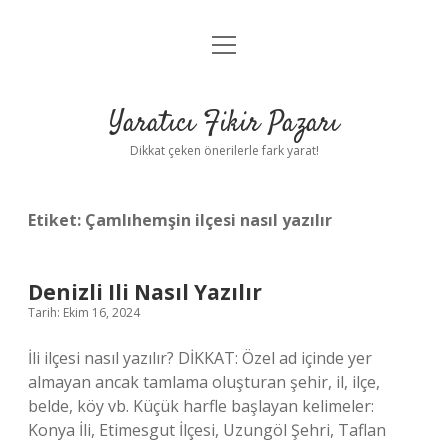
menüyü
Anasayfa
aç
Gizlilik Politikası
Yaratıcı Fikir Pazarı
Yasal Uyarı
Dikkat çeken önerilerle fark yarat!
Hakkımızda
Etiket:
Çamlıhemşin ilçesi nasıl yazılır
Denizli Ili Nasıl Yazılır
Tarih: Ekim 16, 2024
İli ilçesi nasıl yazılır? DİKKAT: Özel ad içinde yer
almayan ancak tamlama oluşturan şehir, il, ilçe,
belde, köy vb. Küçük harfle başlayan kelimeler:
Konya İli, Etimesgut İlçesi, Uzungöl Şehri, Taflan