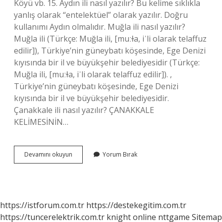
Köyü vb. 15. Aydın ili nasıl yazılır? Bu kelime sıklıkla
yanlış olarak “entelektüel” olarak yazılır. Doğru
kullanımı Aydın olmalıdır. Muğla ili nasıl yazılır?
Muğla ili (Türkçe: Muğla ili, [muːɫa, iˈli olarak telaffuz
edilir]), Türkiye’nin güneybatı köşesinde, Ege Denizi
kıyısında bir il ve büyükşehir belediyesidir (Türkçe:
Muğla ili, [muːɫa, iˈli olarak telaffuz edilir]). ,
Türkiye’nin güneybatı köşesinde, Ege Denizi
kıyısında bir il ve büyükşehir belediyesidir.
Çanakkale ili nasıl yazılır? ÇANAKKALE
KELİMESİNİN…
Denizli
Devamını okuyun
Yorum Bırak
Ili
Nasıl
Yazılır
https://istforum.com.tr
https://destekegitim.com.tr
https://tuncerelektrik.com.tr
knight online
nttgame
Sitemap