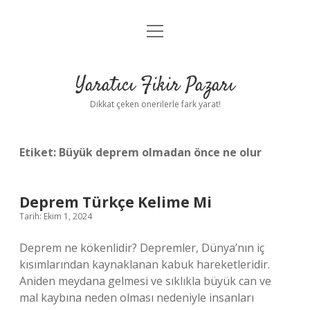
menüyü
Anasayfa
aç
Gizlilik Politikası
Yaratıcı Fikir Pazarı
Yasal Uyarı
Dikkat çeken önerilerle fark yarat!
Hakkımızda
Etiket:
Büyük deprem olmadan önce ne olur
Deprem Türkçe Kelime Mi
Tarih: Ekim 1, 2024
Deprem ne kökenlidir? Depremler, Dünya’nın iç
kısımlarından kaynaklanan kabuk hareketleridir.
Aniden meydana gelmesi ve sıklıkla büyük can ve
mal kaybına neden olması nedeniyle insanları