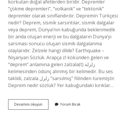
korkutan doğal afetlerden biridir. Depremler
“çökme depremleri”, “volkanik” ve “tektonik”
depremler olarak sınıflandırılır. Depremin Türkçesi
nedir? Deprem, sismik sarsıntılar, sismik dalgalar
veya deprem, Dünya’nın kabuğunda beklenmedik
bir anda oluşan enerji ve bu dalgaların Dünya’yı
sarsması sonucu oluşan sismik dalgalanma
olaylarıdır. Zelzele hangi dilde? Earthquake –
Nişanyan Sözlük. Arapça zl kökünden gelen ve
“deprem” anlamına gelen zalzala(t) زلزلة
kelimesinden ödünç alınmış bir kelimedir. Bu ses
taklidi, zalzala زلزل “sarsılmış” fiilinden türemiştir.
Deprem nedir sözlük? Yer kabuğundaki kırıklar…
Deprem
Devamını okuyun
Yorum Bırak
Türkçe
Kelime
Mi