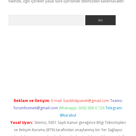
halinde, ilgili içerikler yasal süre içerisinde sitemizden kaldırılacaktır.
Arama
tülipbet
Reklam ve İletişim:
E-mail:
backlinkpaneli@gmail.com
Teams:
forumhizmeti@gmail.com
Whatsapp: 0262 606 0 726
Telegram:
@karabul
Yasal Uyarı:
Sitemiz, 5651 Sayılı Kanun gereğince Bilgi Teknolojileri
ve İletişim Kurumu (BTK) tarafından onaylanmış bir Yer Sağlayıcı