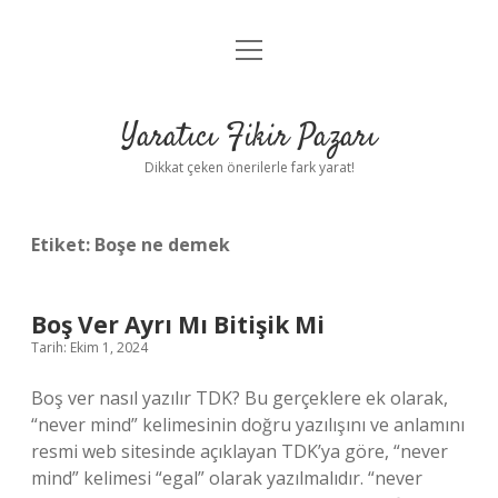
menüyü
Anasayfa
aç
Gizlilik Politikası
Yaratıcı Fikir Pazarı
Yasal Uyarı
Dikkat çeken önerilerle fark yarat!
Hakkımızda
Etiket:
Boşe ne demek
Boş Ver Ayrı Mı Bitişik Mi
Tarih: Ekim 1, 2024
Boş ver nasıl yazılır TDK? Bu gerçeklere ek olarak,
“never mind” kelimesinin doğru yazılışını ve anlamını
resmi web sitesinde açıklayan TDK’ya göre, “never
mind” kelimesi “egal” olarak yazılmalıdır. “never