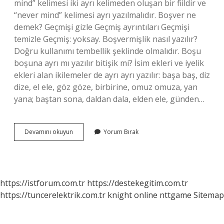
mind” kelimesi iki ayrı kelimeden oluşan bir fiildir ve
“never mind” kelimesi ayrı yazılmalıdır. Boşver ne
demek? Geçmişi gizle Geçmiş ayrıntıları Geçmişi
temizle Geçmiş: yoksay. Boşvermişlik nasıl yazılır?
Doğru kullanımı tembellik şeklinde olmalıdır. Boşu
boşuna ayrı mı yazılır bitişik mi? İsim ekleri ve iyelik
ekleri alan ikilemeler de ayrı ayrı yazılır: başa baş, diz
dize, el ele, göz göze, birbirine, omuz omuza, yan
yana; baştan sona, daldan dala, elden ele, günden…
Boş
Devamını okuyun
Yorum Bırak
Ver
Ayrı
Mı
Bitişik
Mi
https://istforum.com.tr
https://destekegitim.com.tr
https://tuncerelektrik.com.tr
knight online
nttgame
Sitemap