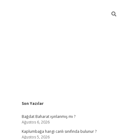
Sidebar
Son Yazılar
 mobil giriş
ilbet
grandoperabet giriş
betexper.xyz
betci giriş
be
Bağdat Baharat ışınlanmış mı ?
Ağustos 6, 2026
Kaplumbağa hangi canlı sınıfında bulunur ?
Ağustos 5, 2026