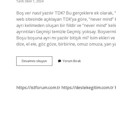
Tarih: Ekim 1, 2024
Boş ver nasıl yazılır TDK? Bu gerçeklere ek olarak, 
web sitesinde açıklayan TDK’ya göre, “never mind” ke
ayrı kelimeden oluşan bir fiildir ve “never mind” ke
ayrıntıları Geçmişi temizle Geçmiş: yoksay. Boşvermiş
Boşu boşuna ayrı mı yazılır bitişik mi? İsim ekleri ve i
dize, el ele, göz göze, birbirine, omuz omuza, yan 
Boş
Devamını okuyun
Yorum Bırak
Ver
Ayrı
Mı
Bitişik
Mi
https://istforum.com.tr
https://destekegitim.com.tr