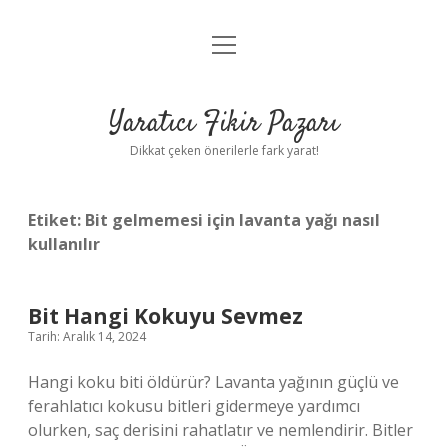
menüyü
Anasayfa
aç
Gizlilik Politikası
Yaratıcı Fikir Pazarı
Yasal Uyarı
Dikkat çeken önerilerle fark yarat!
Hakkımızda
Etiket:
Bit gelmemesi için lavanta yağı nasıl
kullanılır
Bit Hangi Kokuyu Sevmez
Tarih: Aralık 14, 2024
Hangi koku biti öldürür? Lavanta yağının güçlü ve
ferahlatıcı kokusu bitleri gidermeye yardımcı
olurken, saç derisini rahatlatır ve nemlendirir. Bitler