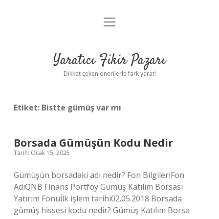
menüyü
Anasayfa
aç
Gizlilik Politikası
Yaratıcı Fikir Pazarı
Yasal Uyarı
Dikkat çeken önerilerle fark yarat!
Hakkımızda
Etiket:
Bistte gümüş var mı
Borsada Gümüşün Kodu Nedir
Tarih: Ocak 15, 2025
Gümüşün borsadaki adı nedir? Fon BilgileriFon
AdıQNB Finans Portföy Gümüş Katılım Borsası
Yatırım Fonuİlk işlem tarihi02.05.2018 Borsada
gümüş hissesi kodu nedir? Gümüş Katılım Borsa