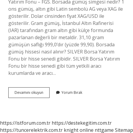
Yatırım Fonu – FGS. Borsada gümüş simgesi nedir? 1
ons gümüş, altın gibi Latin sembolü AG veya XAG ile
gösterilir. Dolar cinsinden fiyat XAG/USD ile
gösterilir. Gram gümüş, İstanbul Altın Rafinerisi
(IAR) tarafından gram altın gibi külçe formunda
pazarlanan değerli bir metaldir. 31,10 gram
gümüşün saflığı 999,0’dır (yüzde 99,90). Borsada
gümüş hissesi nasıl alınır? SILVER Borsa Yatırım
Fonu bir hisse senedi gibidir. SILVER Borsa Yatırım
Fonu bir hisse senedi gibi tüm yetkili aracı
kurumlarda ve aracı…
Borsada
Devamını okuyun
Yorum Bırak
Gümüşün
Kodu
Nedir
https://istforum.com.tr
https://destekegitim.com.tr
https://tuncerelektrik.com.tr
knight online
nttgame
Sitemap