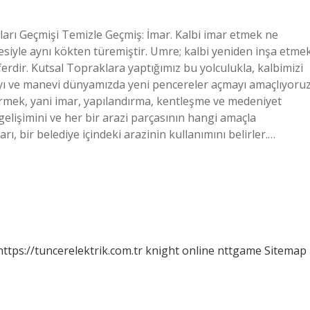
ları Geçmişi Temizle Geçmiş: İmar. Kalbi imar etmek ne
siyle aynı kökten türemiştir. Umre; kalbi yeniden inşa etme
ferdir. Kutsal Topraklara yaptığımız bu yolculukla, kalbimizi
yı ve manevi dünyamızda yeni pencereler açmayı amaçlıyoruz
rmek, yani imar, yapılandırma, kentleşme ve medeniyet
gelişimini ve her bir arazi parçasının hangi amaçla
rı, bir belediye içindeki arazinin kullanımını belirler.…
https://tuncerelektrik.com.tr
knight online
nttgame
Sitemap