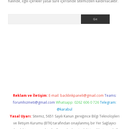
halinde, ilgili içerikler yasal süre içerisinde sitemizden kaldırılacaktır.
Arama
ülipbet
Reklam ve İletişim:
E-mail:
backlinkpaneli@gmail.com
Teams:
forumhizmeti@gmail.com
Whatsapp: 0262 606 0 726
Telegram:
@karabul
Yasal Uyarı:
Sitemiz, 5651 Sayılı Kanun gereğince Bilgi Teknolojileri
ve İletişim Kurumu (BTK) tarafından onaylanmış bir Yer Sağlayıcı