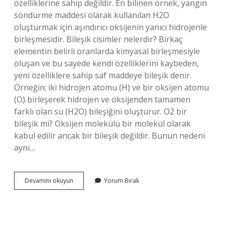
özelliklerine sahip değildir. En bilinen örnek, yangın
söndürme maddesi olarak kullanılan H2O
oluşturmak için aşındırıcı oksijenin yanıcı hidrojenle
birleşmesidir. Bileşik cisimler nelerdir? Birkaç
elementin belirli oranlarda kimyasal birleşmesiyle
oluşan ve bu sayede kendi özelliklerini kaybeden,
yeni özelliklere sahip saf maddeye bileşik denir.
Örneğin; iki hidrojen atomu (H) ve bir oksijen atomu
(O) birleşerek hidrojen ve oksijenden tamamen
farklı olan su (H2O) bileşiğini oluşturur. O2 bir
bileşik mi? Oksijen molekülü bir molekül olarak
kabul edilir ancak bir bileşik değildir. Bunun nedeni
aynı…
Bileşik
Devamını okuyun
Yorum Bırak
Tane
Nedir