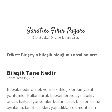
menüyü
Anasayfa
aç
Gizlilik Politikası
Yaratıcı Fikir Pazarı
Yasal Uyarı
Dikkat çeken önerilerle fark yarat!
Hakkımızda
Etiket:
Bir şeyin bileşik olduğunu nasıl anlarız
Bileşik Tane Nedir
Tarih: Ocak 15, 2025
Bileşik nedir örnek veriniz? Bileşikler kimyasal
yöntemler kullanılarak bileşenlerine ayrılabilir,
ancak fiziksel yöntemler kullanılarak bileşenlerine
ayrılamazlar. Bileşikler, yapıldıkları elementlerin