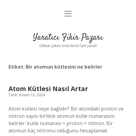
menüyü
Anasayfa
aç
Gizlilik Politikası
Yaratıcı Fikir Pazarı
Yasal Uyarı
Dikkat çeken önerilerle fark yarat!
Hakkımızda
Etiket:
Bir atomun kütlesini ne belirler
Atom Kütlesi Nasıl Artar
Tarih: Kasım 10, 2024
Atom kütlesi neye bağlıdır? Bir atomdaki proton ve
nötron sayısı birlikte atomun kütle numarasını
belirler: kütle numarası = proton + nötron. Bir
atomun kaç nötronu olduğunu hesaplamak