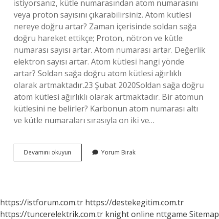
istiyorsanız, kütle numarasından atom numarasını
veya proton sayısını çıkarabilirsiniz. Atom kütlesi
nereye doğru artar? Zaman içerisinde soldan sağa
doğru hareket ettikçe; Proton, nötron ve kütle
numarası sayısı artar. Atom numarası artar. Değerlik
elektron sayısı artar. Atom kütlesi hangi yönde
artar? Soldan sağa doğru atom kütlesi ağırlıklı
olarak artmaktadır.23 Şubat 2020Soldan sağa doğru
atom kütlesi ağırlıklı olarak artmaktadır. Bir atomun
kütlesini ne belirler? Karbonun atom numarası altı
ve kütle numaraları sırasıyla on iki ve…
Atom
Devamını okuyun
Yorum Bırak
Kütlesi
Nasıl
Artar
https://istforum.com.tr
https://destekegitim.com.tr
https://tuncerelektrik.com.tr
knight online
nttgame
Sitemap