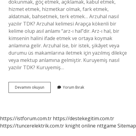
dokunmak, göç etmek, açıklamak, kabul etmek,
hizmet etmek, hizmetkar olmak, fark etmek,
aldatmak, bahsetmek, terk etmek… Arzuhal nasıl
yazılır TDK? Arzuhal kelimesi Arapça kökenli bir
kelime olup asıl anlamı “arz-ı hal”dir. Arz-ı hal, bir
kimsenin halini ifade etmek ve ortaya koymak
anlamına gelir. Arzuhal ise, bir istek, şikâyet veya
durumu üs makamlarına iletmek için yazılmış dilekçe
veya mektup anlamına gelmiştir. Kuruyemiş nasıl
yazılır TDK? Kuruyemiş…
Arzettik
Devamını okuyun
Yorum Bırak
Nasıl
Yazılır
Tdk
https://istforum.com.tr
https://destekegitim.com.tr
https://tuncerelektrik.com.tr
knight online
nttgame
Sitemap