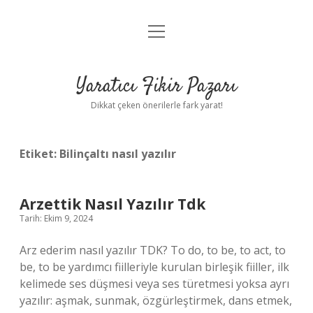
menüyü
Anasayfa
aç
Gizlilik Politikası
Yaratıcı Fikir Pazarı
Yasal Uyarı
Dikkat çeken önerilerle fark yarat!
Hakkımızda
Etiket:
Bilinçaltı nasıl yazılır
Arzettik Nasıl Yazılır Tdk
Tarih: Ekim 9, 2024
Arz ederim nasıl yazılır TDK? To do, to be, to act, to
be, to be yardımcı fiilleriyle kurulan birleşik fiiller, ilk
kelimede ses düşmesi veya ses türetmesi yoksa ayrı
yazılır: aşmak, sunmak, özgürleştirmek, dans etmek,