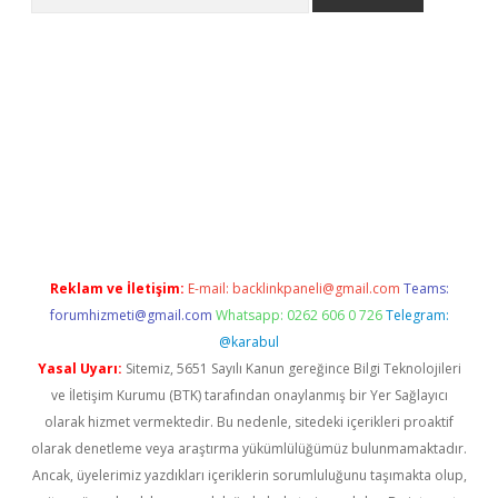
i
tülipbet
Reklam ve İletişim:
E-mail:
backlinkpaneli@gmail.com
Teams:
forumhizmeti@gmail.com
Whatsapp: 0262 606 0 726
Telegram:
@karabul
Yasal Uyarı:
Sitemiz, 5651 Sayılı Kanun gereğince Bilgi Teknolojileri
ve İletişim Kurumu (BTK) tarafından onaylanmış bir Yer Sağlayıcı
olarak hizmet vermektedir. Bu nedenle, sitedeki içerikleri proaktif
olarak denetleme veya araştırma yükümlülüğümüz bulunmamaktadır.
Ancak, üyelerimiz yazdıkları içeriklerin sorumluluğunu taşımakta olup,