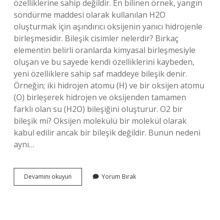
özelliklerine sahip değildir. En bilinen örnek, yangın
söndürme maddesi olarak kullanılan H2O
oluşturmak için aşındırıcı oksijenin yanıcı hidrojenle
birleşmesidir. Bileşik cisimler nelerdir? Birkaç
elementin belirli oranlarda kimyasal birleşmesiyle
oluşan ve bu sayede kendi özelliklerini kaybeden,
yeni özelliklere sahip saf maddeye bileşik denir.
Örneğin; iki hidrojen atomu (H) ve bir oksijen atomu
(O) birleşerek hidrojen ve oksijenden tamamen
farklı olan su (H2O) bileşiğini oluşturur. O2 bir
bileşik mi? Oksijen molekülü bir molekül olarak
kabul edilir ancak bir bileşik değildir. Bunun nedeni
aynı…
Bileşik
Devamını okuyun
Yorum Bırak
Tane
Nedir