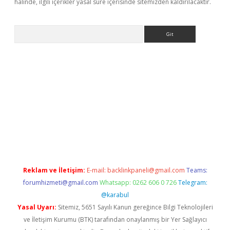
halinde, ilgili içerikler yasal süre içerisinde sitemizden kaldırılacaktır.
Arama
ülipbet
Reklam ve İletişim:
E-mail:
backlinkpaneli@gmail.com
Teams:
forumhizmeti@gmail.com
Whatsapp: 0262 606 0 726
Telegram:
@karabul
Yasal Uyarı:
Sitemiz, 5651 Sayılı Kanun gereğince Bilgi Teknolojileri
ve İletişim Kurumu (BTK) tarafından onaylanmış bir Yer Sağlayıcı