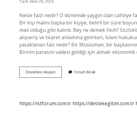
Tarih: Ekim 26, 2024
Nesie faizi nedir? O dönemde yaygın olan cahiliye fai
Bir kişi malını başka bir kişiye, belirli bir süre boyu
malı olduğu gibi kalırdı. Bey ne demek fıkıh? Sözlük
alışveriş ve ticaret anlamına gelirken, İslam hukuk
yasaklanan faiz nedir? Bir Müslüman, bir başkasının m
Birinin parasını vadesi geldiği için almak: ekonomi
Bey
Devamını okuyun
Yorum Bırak
Faizi
Ne
Demek
https://istforum.com.tr
https://destekegitim.com.tr