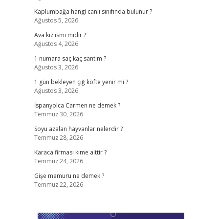
Kaplumbağa hangi canlı sınıfında bulunur ?
Ağustos 5, 2026
Ava kız ismi midir ?
Ağustos 4, 2026
1 numara saç kaç santim ?
Ağustos 3, 2026
1 gün bekleyen çiğ köfte yenir mi ?
Ağustos 3, 2026
İspanyolca Carmen ne demek ?
Temmuz 30, 2026
Soyu azalan hayvanlar nelerdir ?
Temmuz 28, 2026
Karaca firması kime aittir ?
Temmuz 24, 2026
Gişe memuru ne demek ?
Temmuz 22, 2026