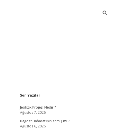
Sidebar
Son Yazılar
bet
grandoperabet giriş
betexper.xyz
betci giriş
betci
tülipbet
Jeofizik Projesi Nedir ?
Ağustos 7, 2026
Bağdat Baharat ışınlanmış mı ?
Ağustos 6, 2026