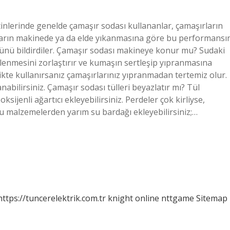
tinlerinde genelde çamaşır sodası kullananlar, çamaşırların
rların makinede ya da elde yıkanmasına göre bu performansı
ğünü bildirdiler. Çamaşır sodası makineye konur mu? Sudaki
lenmesini zorlaştırır ve kumaşın sertleşip yıpranmasına
ikte kullanırsanız çamaşırlarınız yıpranmadan tertemiz olur.
abilirsiniz. Çamaşır sodası tülleri beyazlatır mı? Tül
sijenli ağartıcı ekleyebilirsiniz. Perdeler çok kirliyse,
a şu malzemelerden yarım su bardağı ekleyebilirsiniz;…
https://tuncerelektrik.com.tr
knight online
nttgame
Sitemap