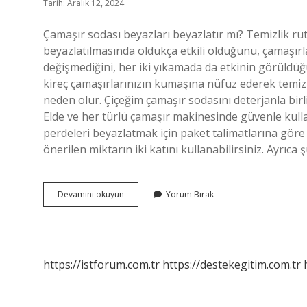
Tarih: Aralık 12, 2024
Çamaşır sodası beyazları beyazlatır mı? Temizlik ru
beyazlatılmasında oldukça etkili olduğunu, çamaşı
değişmediğini, her iki yıkamada da etkinin görüldü
kireç çamaşırlarınızın kumaşına nüfuz ederek temiz
neden olur. Çiçeğim çamaşır sodasını deterjanla birl
Elde ve her türlü çamaşır makinesinde güvenle kullan
perdeleri beyazlatmak için paket talimatlarına göre ok
önerilen miktarın iki katını kullanabilirsiniz. Ayrıc
Çamaşır
Devamını okuyun
Yorum Bırak
Sodası
Beyazlara
Kullanılır
Mı
https://istforum.com.tr
https://destekegitim.com.tr