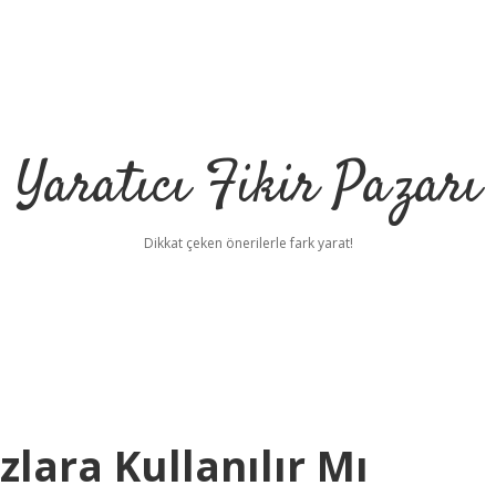
Yaratıcı Fikir Pazarı
Dikkat çeken önerilerle fark yarat!
ilbet mobil giriş
il
lara Kullanılır Mı