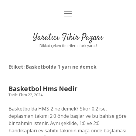
menüyü
Anasayfa
aç
Gizlilik Politikası
Yaratıcı Fikir Pazarı
Yasal Uyarı
Dikkat çeken önerilerle fark yarat!
Hakkımızda
Etiket:
Basketbolda 1 yarı ne demek
Basketbol Hms Nedir
Tarih: Ekim 22, 2024
Basketbolda HMS 2 ne demek? Skor 0:2 ise,
deplasman takımı 2:0 önde başlar ve bu bahise göre
bir tahmin istenir. Aynı şekilde, 1:0 ve 2:0
handikapları ev sahibi takımın maça önde başlaması