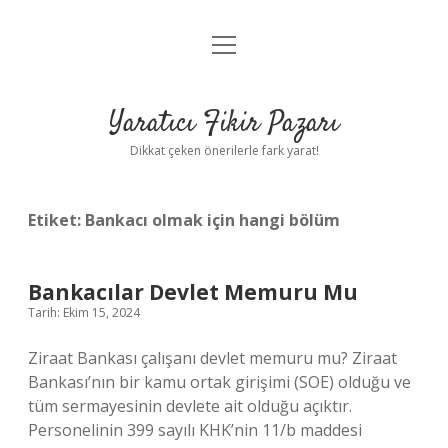
menüyü
Anasayfa
aç
Gizlilik Politikası
Yaratıcı Fikir Pazarı
Yasal Uyarı
Dikkat çeken önerilerle fark yarat!
Hakkımızda
Etiket:
Bankacı olmak için hangi bölüm
Bankacılar Devlet Memuru Mu
Tarih: Ekim 15, 2024
Ziraat Bankası çalışanı devlet memuru mu? Ziraat
Bankası’nın bir kamu ortak girişimi (SOE) olduğu ve
tüm sermayesinin devlete ait olduğu açıktır.
Personelinin 399 sayılı KHK’nin 11/b maddesi