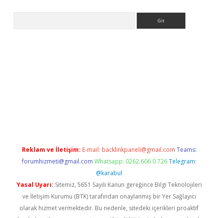
Arama
ülipbet
Reklam ve İletişim:
E-mail:
backlinkpaneli@gmail.com
Teams:
forumhizmeti@gmail.com
Whatsapp: 0262 606 0 726
Telegram:
@karabul
Yasal Uyarı:
Sitemiz, 5651 Sayılı Kanun gereğince Bilgi Teknolojileri
ve İletişim Kurumu (BTK) tarafından onaylanmış bir Yer Sağlayıcı
olarak hizmet vermektedir. Bu nedenle, sitedeki içerikleri proaktif