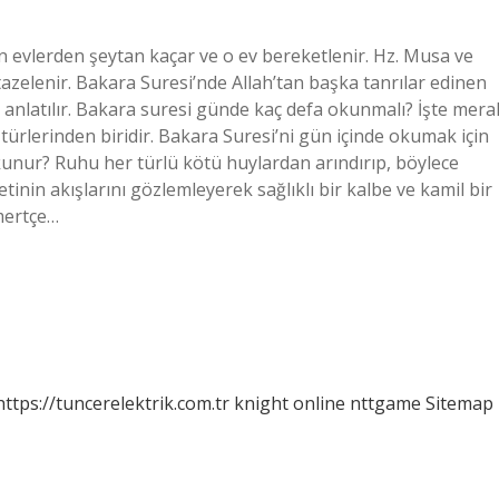
n evlerden şeytan kaçar ve o ev bereketlenir. Hz. Musa ve
tazelenir. Bakara Suresi’nde Allah’tan başka tanrılar edinen
de anlatılır. Bakara suresi günde kaç defa okunmalı? İşte mera
türlerinden biridir. Bakara Suresi’ni gün içinde okumak için
kunur? Ruhu her türlü kötü huylardan arındırıp, böylece
tinin akışlarını gözlemleyerek sağlıklı bir kalbe ve kamil bir
mertçe…
https://tuncerelektrik.com.tr
knight online
nttgame
Sitemap