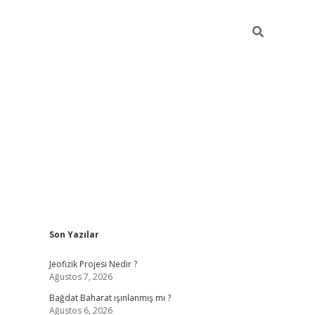
Sidebar
Son Yazılar
lbet
grandoperabet giriş
betexper.xyz
betci giriş
betci
tülipbet
Jeofizik Projesi Nedir ?
Ağustos 7, 2026
Bağdat Baharat ışınlanmış mı ?
Ağustos 6, 2026