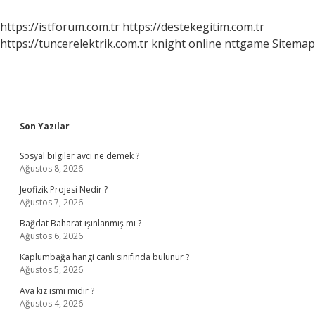
Kilo
Veremiyorum
https://istforum.com.tr
https://destekegitim.com.tr
https://tuncerelektrik.com.tr
knight online
nttgame
Sitemap
Sidebar
Son Yazılar
Sosyal bilgiler avcı ne demek ?
Ağustos 8, 2026
Jeofizik Projesi Nedir ?
Ağustos 7, 2026
Bağdat Baharat ışınlanmış mı ?
Ağustos 6, 2026
Kaplumbağa hangi canlı sınıfında bulunur ?
Ağustos 5, 2026
Ava kız ismi midir ?
Ağustos 4, 2026