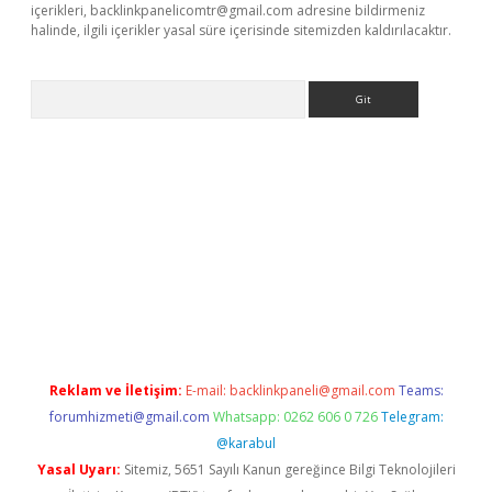
içerikleri,
backlinkpanelicomtr@gmail.com
adresine bildirmeniz
halinde, ilgili içerikler yasal süre içerisinde sitemizden kaldırılacaktır.
Arama
ülipbet
Reklam ve İletişim:
E-mail:
backlinkpaneli@gmail.com
Teams:
forumhizmeti@gmail.com
Whatsapp: 0262 606 0 726
Telegram:
@karabul
Yasal Uyarı:
Sitemiz, 5651 Sayılı Kanun gereğince Bilgi Teknolojileri