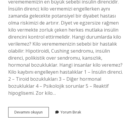
veremememizin en büyük sebebi insülin direncidir.
İnsülin direnci; kilo vermemizi engellerken aynı
zamanda gelecekte potansiyel bir diyabet hastası
olma riskimizi de artırır. Diyet ve egzersize rağmen
kilo vermekte zorluk çeken herkes mutlaka insülin
direncini kontrol ettirmelidir. Hangi durumlarda kilo
verilemez? Kilo verememenizin sebebi bir hastalık
olabilir: Hipotiroidi, Cushing sendromu, insülin
direnci, polikistik over sendromu, kansızlık,
hormonal bozukluklar. Hangi insanlar kilo veremez?
Kilo kaybını engelleyen hastalıklar 1 – İnsülin direnci.
2 – Tiroid bozuklukları 3 – Diğer hormonal
bozukluklar 4 – Psikolojik sorunlar 5 – Reaktif
hipoglisemi. Zor kilo…
Ne
Devamını okuyun
Yorum Bırak
Yaparsan
Yap
Neden