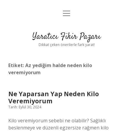
menüyü
Anasayfa
aç
Gizlilik Politikası
Yaratıcı Fikir Pazarı
Yasal Uyarı
Dikkat çeken önerilerle fark yarat!
Hakkımızda
Etiket:
Az yediğim halde neden kilo
veremiyorum
Ne Yaparsan Yap Neden Kilo
Veremiyorum
Tarih: Eylül 30, 2024
Kilo veremiyorum sebebi ne olabilir? Sağlıklı
beslenmeye ve düzenli egzersize rağmen kilo