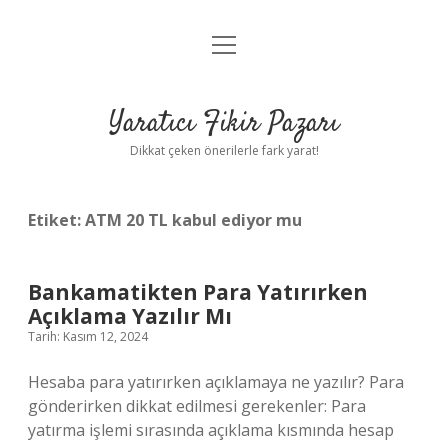
menüyü
Anasayfa
aç
Gizlilik Politikası
Yaratıcı Fikir Pazarı
Yasal Uyarı
Dikkat çeken önerilerle fark yarat!
Hakkımızda
Etiket:
ATM 20 TL kabul ediyor mu
Bankamatikten Para Yatırırken
Açıklama Yazılır Mı
Tarih: Kasım 12, 2024
Hesaba para yatırırken açıklamaya ne yazılır? Para
gönderirken dikkat edilmesi gerekenler: Para
yatırma işlemi sırasında açıklama kısmında hesap