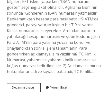
bilgileri. EFT işlemi yaparken “IBAN numaramı
göster” seçeneği aktif olmalıdır. Açıklama kısmının
sonunda “Gönderenin IBAN numarası” yazmalıdır.
Bankamatikten hesaba para nasıl yatırılır? ATM’de,
gönderici, parayı yatıran kişinin bir T.R.’si vardır.
Kimlik numaranızı isteyecektir. Ardından paranın
yatırılacağı hesap numarasını ve şube kodunu girin.
Para ATM’nin para yatırma yuvasına konur ve
onaylandıktan sonra işlem tamamlanır. Para
gönderirken açıklamaya isim yazılır mı? TC Kimlik
Numarası, yabancı ise yabancı kimlik numarası ve
koğuş numarası belirtilmelidir. 2) Açıklama kısmında;
hükümlünün adı ve soyadı, baba adı, TC Kimlik…
Bankamatikten
Devamını okuyun
Yorum Bırak
Para
Yatırırken
Açıklama
Yazılır