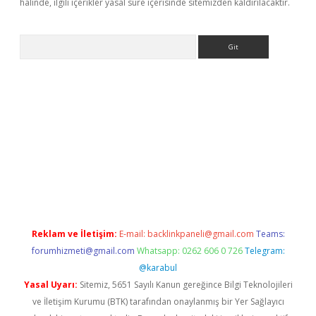
halinde, ilgili içerikler yasal süre içerisinde sitemizden kaldırılacaktır.
Arama
ülipbet
Reklam ve İletişim:
E-mail:
backlinkpaneli@gmail.com
Teams:
forumhizmeti@gmail.com
Whatsapp: 0262 606 0 726
Telegram:
@karabul
Yasal Uyarı:
Sitemiz, 5651 Sayılı Kanun gereğince Bilgi Teknolojileri
ve İletişim Kurumu (BTK) tarafından onaylanmış bir Yer Sağlayıcı