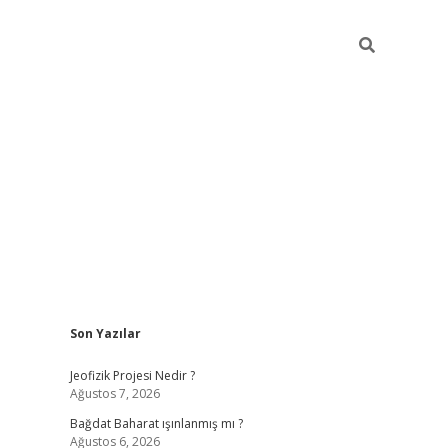
Sidebar
Son Yazılar
bet
grandoperabet giriş
betexper.xyz
betci giriş
betci
tülipbet
Jeofizik Projesi Nedir ?
Ağustos 7, 2026
Bağdat Baharat ışınlanmış mı ?
Ağustos 6, 2026