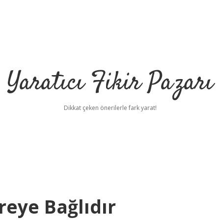
Yaratıcı Fikir Pazarı
Dikkat çeken önerilerle fark yarat!
ilbet mobil giriş
il
reye Bağlıdır