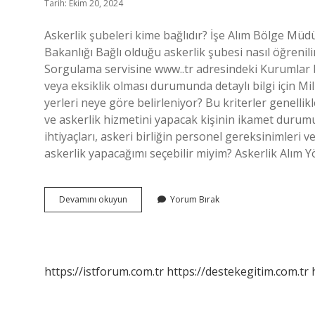
Tarih: Ekim 20, 2024
Askerlik şubeleri kime bağlıdır? İşe Alım Bölge Müdü
Bakanlığı Bağlı olduğu askerlik şubesi nasıl öğreni
Sorgulama servisine www..tr adresindeki Kurumlar b
veya eksiklik olması durumunda detaylı bilgi için Mill
yerleri neye göre belirleniyor? Bu kriterler genellikle
ve askerlik hizmetini yapacak kişinin ikamet durumu
ihtiyaçları, askeri birliğin personel gereksinimleri
askerlik yapacağımı seçebilir miyim? Askerlik Alım Y
Askerlik
Devamını okuyun
Yorum Bırak
Şubeleri
Nereye
Bağlıdır
https://istforum.com.tr
https://destekegitim.com.tr