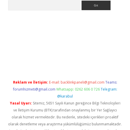
Arama
i
tülipbet
Reklam ve İletişim:
E-mail:
backlinkpaneli@gmail.com
Teams:
forumhizmeti@gmail.com
Whatsapp: 0262 606 0 726
Telegram:
@karabul
Yasal Uyarı:
Sitemiz, 5651 Sayılı Kanun gereğince Bilgi Teknolojileri
ve İletişim Kurumu (BTK) tarafından onaylanmış bir Yer Sağlayıcı
olarak hizmet vermektedir. Bu nedenle, sitedeki içerikleri proaktif
olarak denetleme veya araştırma yükümlülüğümüz bulunmamaktadır.