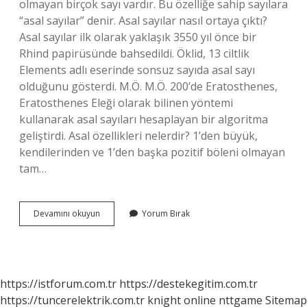
olmayan birçok sayı vardır. Bu özelliğe sahip sayılara
“asal sayılar” denir. Asal sayılar nasıl ortaya çıktı?
Asal sayılar ilk olarak yaklaşık 3550 yıl önce bir
Rhind papirüsünde bahsedildi. Öklid, 13 ciltlik
Elements adlı eserinde sonsuz sayıda asal sayı
olduğunu gösterdi. M.Ö. M.Ö. 200’de Eratosthenes,
Eratosthenes Eleği olarak bilinen yöntemi
kullanarak asal sayıları hesaplayan bir algoritma
geliştirdi. Asal özellikleri nelerdir? 1’den büyük,
kendilerinden ve 1’den başka pozitif böleni olmayan
tam…
Asal
Devamını okuyun
Yorum Bırak
Sayılar
Neden
Asaldır
https://istforum.com.tr
https://destekegitim.com.tr
https://tuncerelektrik.com.tr
knight online
nttgame
Sitemap