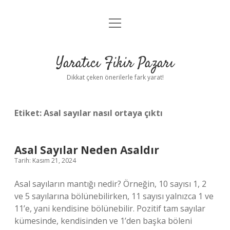
menüyü
Anasayfa
aç
Gizlilik Politikası
Yaratıcı Fikir Pazarı
Yasal Uyarı
Dikkat çeken önerilerle fark yarat!
Hakkımızda
Etiket:
Asal sayılar nasıl ortaya çıktı
Asal Sayılar Neden Asaldır
Tarih: Kasım 21, 2024
Asal sayıların mantığı nedir? Örneğin, 10 sayısı 1, 2
ve 5 sayılarına bölünebilirken, 11 sayısı yalnızca 1 ve
11’e, yani kendisine bölünebilir. Pozitif tam sayılar
kümesinde, kendisinden ve 1’den başka böleni