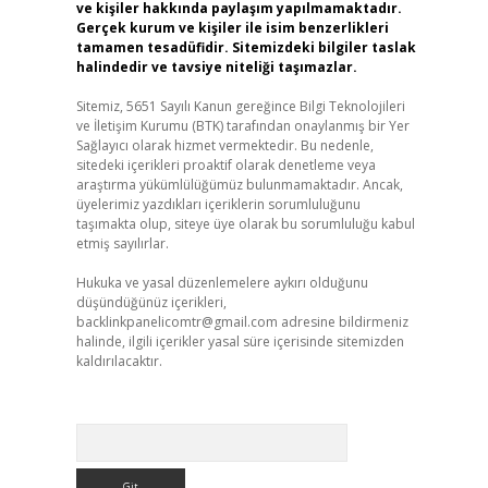
ve kişiler hakkında paylaşım yapılmamaktadır.
Gerçek kurum ve kişiler ile isim benzerlikleri
tamamen tesadüfidir. Sitemizdeki bilgiler taslak
halindedir ve tavsiye niteliği taşımazlar.
Sitemiz, 5651 Sayılı Kanun gereğince Bilgi Teknolojileri
ve İletişim Kurumu (BTK) tarafından onaylanmış bir Yer
Sağlayıcı olarak hizmet vermektedir. Bu nedenle,
sitedeki içerikleri proaktif olarak denetleme veya
araştırma yükümlülüğümüz bulunmamaktadır. Ancak,
üyelerimiz yazdıkları içeriklerin sorumluluğunu
taşımakta olup, siteye üye olarak bu sorumluluğu kabul
etmiş sayılırlar.
Hukuka ve yasal düzenlemelere aykırı olduğunu
düşündüğünüz içerikleri,
backlinkpanelicomtr@gmail.com
adresine bildirmeniz
halinde, ilgili içerikler yasal süre içerisinde sitemizden
kaldırılacaktır.
Arama