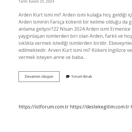
Tarih: Kasım 23, 2024
Arden Kürt ismi mi? Arden ismi kulağa hoş geldiği için
Arden isminin Farsça kökenli bir kelime olduğu da gör
anlama geliyor?22 Nisan 2024 Arden ismi Ermenice m
yaygınlaşan isimlerden biri olan Arden, farklı ve ho
sıklıkla vermek istediği isimlerden biridir. Ebeveyn
edilmektedir. Arven Kürt ismi mi? Kökeni İngilizce v
vermek isteyen anne ve baba…
Ardın
Devamını okuyun
Yorum Bırak
Ismi
Ne
Demek
https://istforum.com.tr
https://destekegitim.com.tr