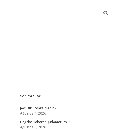
Sidebar
Son Yazılar
lbet
grandoperabet giriş
betexper.xyz
betci giriş
betci
tülipbet
Jeofizik Projesi Nedir ?
Ağustos 7, 2026
Bağdat Baharat ışınlanmış mı ?
Ağustos 6, 2026