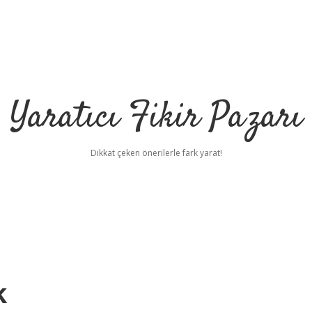
Yaratıcı Fikir Pazarı
Dikkat çeken önerilerle fark yarat!
ilbet mobil giriş
i
k