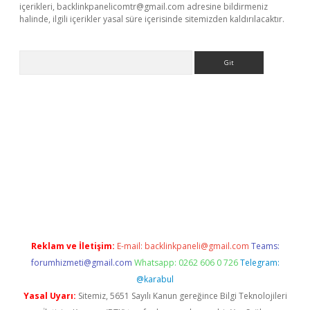
içerikleri,
backlinkpanelicomtr@gmail.com
adresine bildirmeniz
halinde, ilgili içerikler yasal süre içerisinde sitemizden kaldırılacaktır.
Arama
ülipbet
Reklam ve İletişim:
E-mail:
backlinkpaneli@gmail.com
Teams:
forumhizmeti@gmail.com
Whatsapp: 0262 606 0 726
Telegram:
@karabul
Yasal Uyarı:
Sitemiz, 5651 Sayılı Kanun gereğince Bilgi Teknolojileri