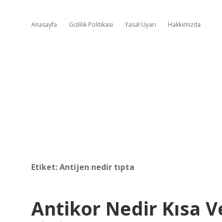
Anasayfa
Gizlilik Politikası
Yasal Uyarı
Hakkımızda
Etiket:
Antijen nedir tıpta
Antikor Nedir Kısa V