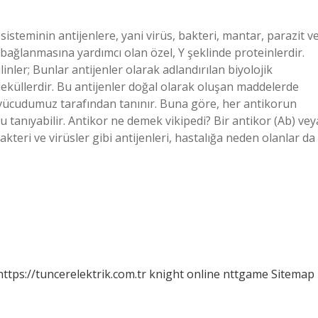
sisteminin antijenlere, yani virüs, bakteri, mantar, parazit v
i bağlanmasına yardımcı olan özel, Y şeklinde proteinlerdir.
nler; Bunlar antijenler olarak adlandırılan biyolojik
eküllerdir. Bu antijenler doğal olarak oluşan maddelerde
 vücudumuz tarafından tanınır. Buna göre, her antikorun
u tanıyabilir. Antikor ne demek vikipedi? Bir antikor (Ab) vey
kteri ve virüsler gibi antijenleri, hastalığa neden olanlar da
https://tuncerelektrik.com.tr
knight online
nttgame
Sitemap