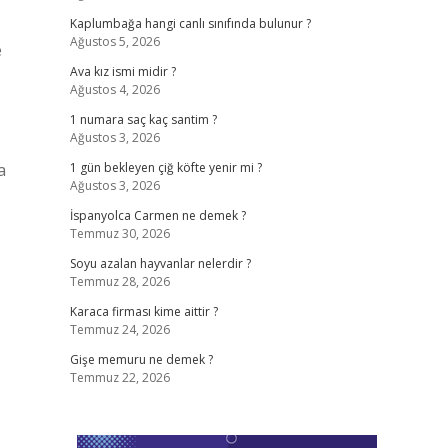
Kaplumbağa hangi canlı sınıfında bulunur ?
Ağustos 5, 2026
e
Ava kız ismi midir ?
Ağustos 4, 2026
1 numara saç kaç santim ?
Ağustos 3, 2026
a
1 gün bekleyen çiğ köfte yenir mi ?
Ağustos 3, 2026
İspanyolca Carmen ne demek ?
Temmuz 30, 2026
Soyu azalan hayvanlar nelerdir ?
Temmuz 28, 2026
Karaca firması kime aittir ?
Temmuz 24, 2026
Gişe memuru ne demek ?
Temmuz 22, 2026