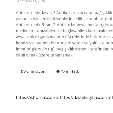
Tarih: Ocak 14, 2025
Antikor nedir kısaca? Antikorlar, vücudun bağışıklık 
yabancı cisimlerin bileşenlerine kilit ve anahtar gib
Antikor nedir 9. sınıf? Antikorlar veya immünoglobuli
maddeleri tanıyabilen ve bağlayabilen karmaşık mol
veya canlı organizmaların hücrelerinde bulunur ve
kendisiyle uyumlu bir antijeni vardır ve yalnızca bun
immünoglobulin (Ig), bağışıklık sistemi tarafından ba
dahil olmak üzere tanımlamak…
Antikor
Devamını okuyun
Yorum Bırak
Nedir
Kısa
Ve
Öz
https://istforum.com.tr
https://destekegitim.com.tr