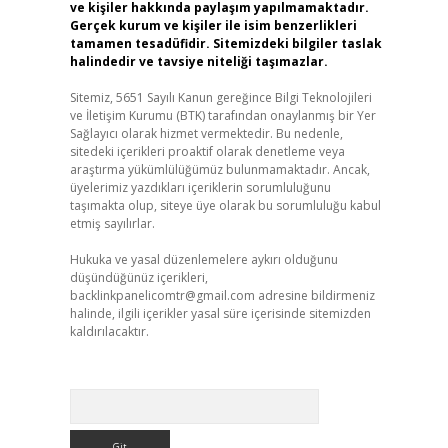
ve kişiler hakkında paylaşım yapılmamaktadır.
Gerçek kurum ve kişiler ile isim benzerlikleri
tamamen tesadüfidir. Sitemizdeki bilgiler taslak
halindedir ve tavsiye niteliği taşımazlar.
Sitemiz, 5651 Sayılı Kanun gereğince Bilgi Teknolojileri
ve İletişim Kurumu (BTK) tarafından onaylanmış bir Yer
Sağlayıcı olarak hizmet vermektedir. Bu nedenle,
sitedeki içerikleri proaktif olarak denetleme veya
araştırma yükümlülüğümüz bulunmamaktadır. Ancak,
üyelerimiz yazdıkları içeriklerin sorumluluğunu
taşımakta olup, siteye üye olarak bu sorumluluğu kabul
etmiş sayılırlar.
Hukuka ve yasal düzenlemelere aykırı olduğunu
düşündüğünüz içerikleri,
backlinkpanelicomtr@gmail.com
adresine bildirmeniz
halinde, ilgili içerikler yasal süre içerisinde sitemizden
kaldırılacaktır.
Arama