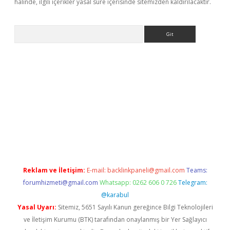
halinde, ilgili içerikler yasal süre içerisinde sitemizden kaldırılacaktır.
Arama
ülipbet
Reklam ve İletişim:
E-mail:
backlinkpaneli@gmail.com
Teams:
forumhizmeti@gmail.com
Whatsapp: 0262 606 0 726
Telegram:
@karabul
Yasal Uyarı:
Sitemiz, 5651 Sayılı Kanun gereğince Bilgi Teknolojileri
ve İletişim Kurumu (BTK) tarafından onaylanmış bir Yer Sağlayıcı