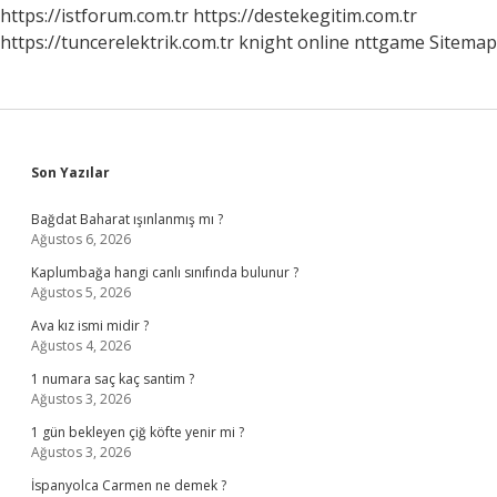
https://istforum.com.tr
https://destekegitim.com.tr
https://tuncerelektrik.com.tr
knight online
nttgame
Sitemap
Sidebar
Son Yazılar
Bağdat Baharat ışınlanmış mı ?
Ağustos 6, 2026
Kaplumbağa hangi canlı sınıfında bulunur ?
Ağustos 5, 2026
Ava kız ismi midir ?
Ağustos 4, 2026
1 numara saç kaç santim ?
Ağustos 3, 2026
1 gün bekleyen çiğ köfte yenir mi ?
Ağustos 3, 2026
İspanyolca Carmen ne demek ?