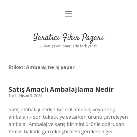
menüyü
Anasayfa
aç
Gizlilik Politikası
Yaratıcı Fikir Pazarı
Yasal Uyarı
Dikkat çeken önerilerle fark yarat!
Hakkımızda
Etiket:
Ambalaj ne iş yapar
Satış Amaçlı Ambalajlama Nedir
Tarih: Nisan 3, 2025
Satış ambalajı nedir? Birincil ambalaj veya satış
ambalajı – son tüketiciye satarken ürünü çevreleyen
ambalaj. Ambalaj ve satış birimini ürünle doğrudan
temas halinde gerçekleştirmesi gereken diğer