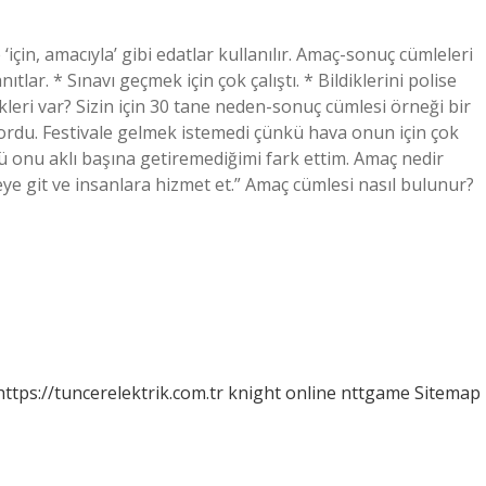
çin, amacıyla’ gibi edatlar kullanılır. Amaç-sonuç cümleleri
tlar. * Sınavı geçmek için çok çalıştı. * Bildiklerini polise
leri var? Sizin için 30 tane neden-sonuç cümlesi örneği bir
ıyordu. Festivale gelmek istemedi çünkü hava onun için çok
nkü onu aklı başına getiremediğimi fark ettim. Amaç nedir
seye git ve insanlara hizmet et.” Amaç cümlesi nasıl bulunur?
https://tuncerelektrik.com.tr
knight online
nttgame
Sitemap