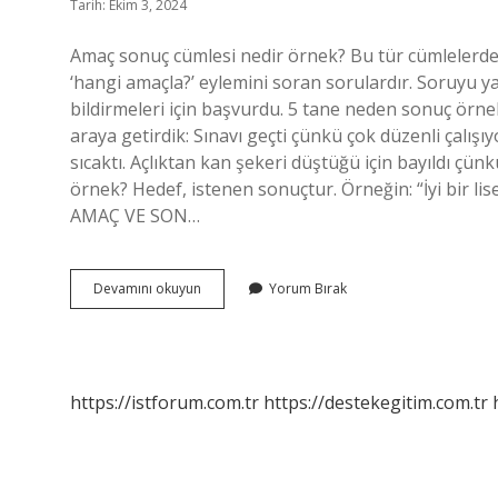
Tarih: Ekim 3, 2024
Amaç sonuç cümlesi nedir örnek? Bu tür cümlelerde ‘i
‘hangi amaçla?’ eylemini soran sorulardır. Soruyu yanı
bildirmeleri için başvurdu. 5 tane neden sonuç örnek
araya getirdik: Sınavı geçti çünkü çok düzenli çalış
sıcaktı. Açlıktan kan şekeri düştüğü için bayıldı çü
örnek? Hedef, istenen sonuçtur. Örneğin: “İyi bir li
AMAÇ VE SON…
Amaç
Devamını okuyun
Yorum Bırak
Sonuç
Cümleleri
Ne
Örnek
https://istforum.com.tr
https://destekegitim.com.tr