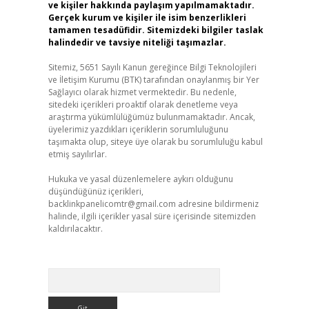
ve kişiler hakkında paylaşım yapılmamaktadır.
Gerçek kurum ve kişiler ile isim benzerlikleri
tamamen tesadüfidir. Sitemizdeki bilgiler taslak
halindedir ve tavsiye niteliği taşımazlar.
Sitemiz, 5651 Sayılı Kanun gereğince Bilgi Teknolojileri
ve İletişim Kurumu (BTK) tarafından onaylanmış bir Yer
Sağlayıcı olarak hizmet vermektedir. Bu nedenle,
sitedeki içerikleri proaktif olarak denetleme veya
araştırma yükümlülüğümüz bulunmamaktadır. Ancak,
üyelerimiz yazdıkları içeriklerin sorumluluğunu
taşımakta olup, siteye üye olarak bu sorumluluğu kabul
etmiş sayılırlar.
Hukuka ve yasal düzenlemelere aykırı olduğunu
düşündüğünüz içerikleri,
backlinkpanelicomtr@gmail.com
adresine bildirmeniz
halinde, ilgili içerikler yasal süre içerisinde sitemizden
kaldırılacaktır.
Arama