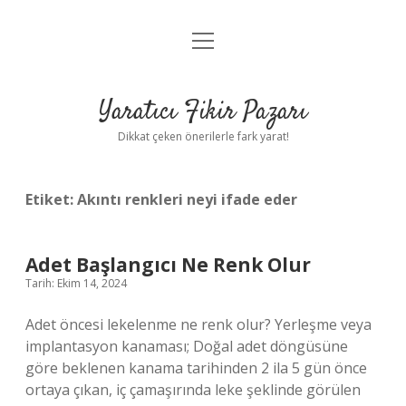
menüyü
Anasayfa
aç
Gizlilik Politikası
Yaratıcı Fikir Pazarı
Yasal Uyarı
Dikkat çeken önerilerle fark yarat!
Hakkımızda
Etiket:
Akıntı renkleri neyi ifade eder
Adet Başlangıcı Ne Renk Olur
Tarih: Ekim 14, 2024
Adet öncesi lekelenme ne renk olur? Yerleşme veya
implantasyon kanaması; Doğal adet döngüsüne
göre beklenen kanama tarihinden 2 ila 5 gün önce
ortaya çıkan, iç çamaşırında leke şeklinde görülen