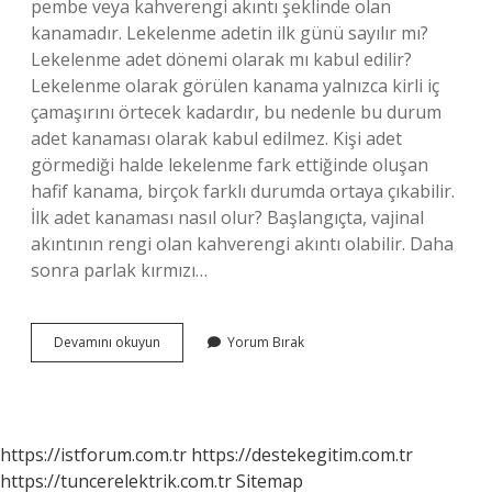
pembe veya kahverengi akıntı şeklinde olan
kanamadır. Lekelenme adetin ilk günü sayılır mı?
Lekelenme adet dönemi olarak mı kabul edilir?
Lekelenme olarak görülen kanama yalnızca kirli iç
çamaşırını örtecek kadardır, bu nedenle bu durum
adet kanaması olarak kabul edilmez. Kişi adet
görmediği halde lekelenme fark ettiğinde oluşan
hafif kanama, birçok farklı durumda ortaya çıkabilir.
İlk adet kanaması nasıl olur? Başlangıçta, vajinal
akıntının rengi olan kahverengi akıntı olabilir. Daha
sonra parlak kırmızı…
Adet
Devamını okuyun
Yorum Bırak
Başlangıcı
Ne
Renk
Olur
https://istforum.com.tr
https://destekegitim.com.tr
https://tuncerelektrik.com.tr
Sitemap