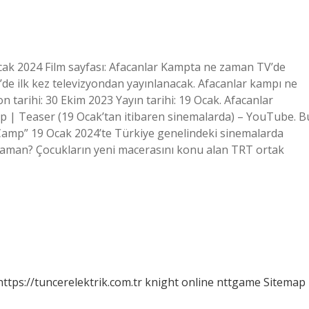
cak 2024 Film sayfası: Afacanlar Kampta ne zaman TV’de
de ilk kez televizyondan yayınlanacak. Afacanlar kampı ne
 tarihi: 30 Ekim 2023 Yayın tarihi: 19 Ocak. Afacanlar
 | Teaser (19 Ocak’tan itibaren sinemalarda) – YouTube. B
n Camp” 19 Ocak 2024’te Türkiye genelindeki sinemalarda
 zaman? Çocukların yeni macerasını konu alan TRT ortak
https://tuncerelektrik.com.tr
knight online
nttgame
Sitemap