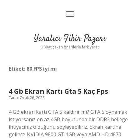
menüyü
Anasayfa
aç
Gizlilik Politikası
Yaratıcı Fikir Pazarı
Yasal Uyarı
Dikkat çeken önerilerle fark yarat!
Hakkımızda
Etiket:
80 FPS iyi mi
4 Gb Ekran Kartı Gta 5 Kaç Fps
Tarih: Ocak 26, 2025
4 GB ekran kartı GTA 5 kaldırır mı? GTA 5 oynamak
istiyorsanız en az 4GB boyutunda bir DDR3 belleğe
ihtiyacınız olduğunu söyleyebiliriz. Ekran kartına
gelince NVIDIA 9800 GT 1GB veya AMD HD 4870