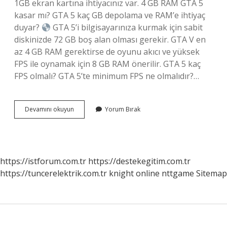
1GB ekran kartına ihtiyacınız var. 4 GB RAM GTA 5
kasar mı? GTA 5 kaç GB depolama ve RAM’e ihtiyaç
duyar?
GTA 5’i bilgisayarınıza kurmak için sabit
diskinizde 72 GB boş alan olması gerekir. GTA V en
az 4 GB RAM gerektirse de oyunu akıcı ve yüksek
FPS ile oynamak için 8 GB RAM önerilir. GTA 5 kaç
FPS olmalı? GTA 5’te minimum FPS ne olmalıdır?…
4
Devamını okuyun
Yorum Bırak
Gb
Ekran
Kartı
Gta
5
https://istforum.com.tr
https://destekegitim.com.tr
Kaç
https://tuncerelektrik.com.tr
knight online
nttgame
Sitemap
Fps