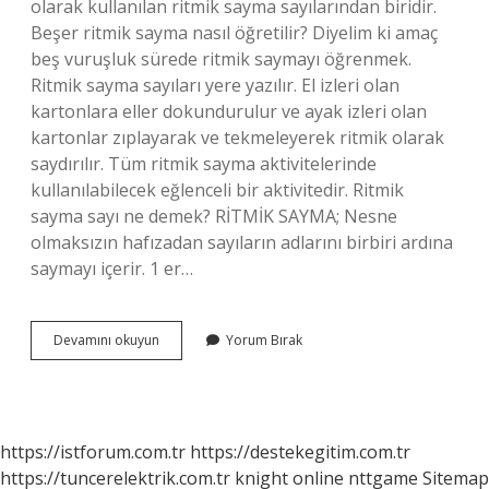
olarak kullanılan ritmik sayma sayılarından biridir.
Beşer ritmik sayma nasıl öğretilir? Diyelim ki amaç
beş vuruşluk sürede ritmik saymayı öğrenmek.
Ritmik sayma sayıları yere yazılır. El izleri olan
kartonlara eller dokundurulur ve ayak izleri olan
kartonlar zıplayarak ve tekmeleyerek ritmik olarak
saydırılır. Tüm ritmik sayma aktivitelerinde
kullanılabilecek eğlenceli bir aktivitedir. Ritmik
sayma sayı ne demek? RİTMİK SAYMA; Nesne
olmaksızın hafızadan sayıların adlarını birbiri ardına
saymayı içerir. 1 er…
5
Devamını okuyun
Yorum Bırak
Er
Ritmik
Sayma
Ne
Demek
https://istforum.com.tr
https://destekegitim.com.tr
https://tuncerelektrik.com.tr
knight online
nttgame
Sitemap