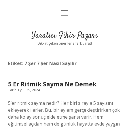
menüyü
Anasayfa
aç
Gizlilik Politikası
Yaratıcı Fikir Pazarı
Yasal Uyarı
Dikkat çeken önerilerle fark yarat!
Hakkımızda
Etiket:
7 Şer 7 Şer Nasıl Sayılır
5 Er Ritmik Sayma Ne Demek
Tarih: Eylül 29, 2024
5’er ritmik sayma nedir? Her biri sırayla 5 sayısını
ekleyerek ilerler. Bu, bir eylem gerçekleştirirken çok
daha kolay sonuç elde etme şansı verir. Hem
eğitimsel açıdan hem de günlük hayatta evde yaygın