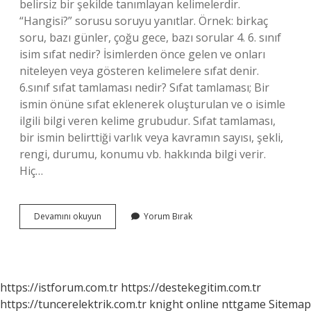
belirsiz bir şekilde tanımlayan kelimelerdir.
“Hangisi?” sorusu soruyu yanıtlar. Örnek: birkaç
soru, bazı günler, çoğu gece, bazı sorular 4. 6. sınıf
isim sıfat nedir? İsimlerden önce gelen ve onları
niteleyen veya gösteren kelimelere sıfat denir.
6.sınıf sıfat tamlaması nedir? Sıfat tamlaması; Bir
ismin önüne sıfat eklenerek oluşturulan ve o isimle
ilgili bilgi veren kelime grubudur. Sıfat tamlaması,
bir ismin belirttiği varlık veya kavramın sayısı, şekli,
rengi, durumu, konumu vb. hakkında bilgi verir.
Hiç…
6
Devamını okuyun
Yorum Bırak
Sınıf
Belgisiz
Sıfat
Nedir
https://istforum.com.tr
https://destekegitim.com.tr
https://tuncerelektrik.com.tr
knight online
nttgame
Sitemap