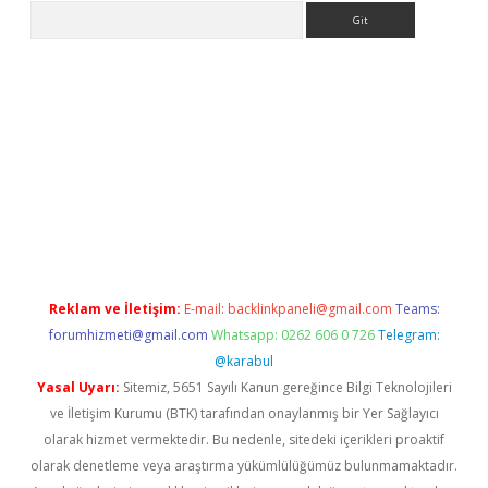
Arama
i
tülipbet
Reklam ve İletişim:
E-mail:
backlinkpaneli@gmail.com
Teams:
forumhizmeti@gmail.com
Whatsapp: 0262 606 0 726
Telegram:
@karabul
Yasal Uyarı:
Sitemiz, 5651 Sayılı Kanun gereğince Bilgi Teknolojileri
ve İletişim Kurumu (BTK) tarafından onaylanmış bir Yer Sağlayıcı
olarak hizmet vermektedir. Bu nedenle, sitedeki içerikleri proaktif
olarak denetleme veya araştırma yükümlülüğümüz bulunmamaktadır.