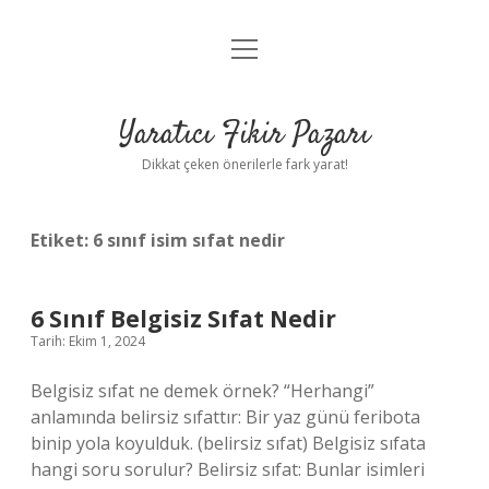
menüyü
Anasayfa
aç
Gizlilik Politikası
Yaratıcı Fikir Pazarı
Yasal Uyarı
Dikkat çeken önerilerle fark yarat!
Hakkımızda
Etiket:
6 sınıf isim sıfat nedir
6 Sınıf Belgisiz Sıfat Nedir
Tarih: Ekim 1, 2024
Belgisiz sıfat ne demek örnek? “Herhangi”
anlamında belirsiz sıfattır: Bir yaz günü feribota
binip yola koyulduk. (belirsiz sıfat) Belgisiz sıfata
hangi soru sorulur? Belirsiz sıfat: Bunlar isimleri