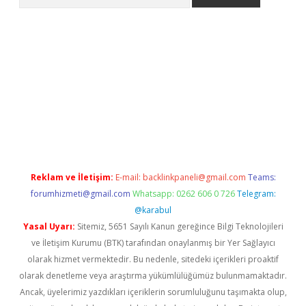
ülipbet
Reklam ve İletişim:
E-mail:
backlinkpaneli@gmail.com
Teams:
forumhizmeti@gmail.com
Whatsapp: 0262 606 0 726
Telegram:
@karabul
Yasal Uyarı:
Sitemiz, 5651 Sayılı Kanun gereğince Bilgi Teknolojileri
ve İletişim Kurumu (BTK) tarafından onaylanmış bir Yer Sağlayıcı
olarak hizmet vermektedir. Bu nedenle, sitedeki içerikleri proaktif
olarak denetleme veya araştırma yükümlülüğümüz bulunmamaktadır.
Ancak, üyelerimiz yazdıkları içeriklerin sorumluluğunu taşımakta olup,