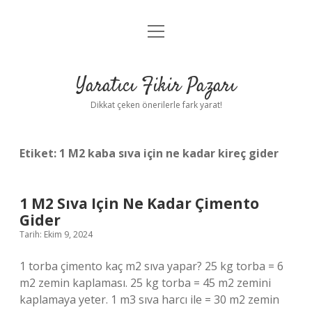
menüyü
Anasayfa
aç
Gizlilik Politikası
Yaratıcı Fikir Pazarı
Yasal Uyarı
Dikkat çeken önerilerle fark yarat!
Hakkımızda
Etiket:
1 M2 kaba sıva için ne kadar kireç gider
1 M2 Sıva Için Ne Kadar Çimento
Gider
Tarih: Ekim 9, 2024
1 torba çimento kaç m2 sıva yapar? 25 kg torba = 6
m2 zemin kaplaması. 25 kg torba = 45 m2 zemini
kaplamaya yeter. 1 m3 sıva harcı ile = 30 m2 zemin