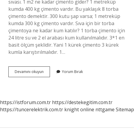
sıvası. 1 m2 ne kadar çimento gider? 1 metreküp
kumda 400 kg çimento vardır. Bu yaklaşık 8 torba
çimento demektir. 300 kutu şap varsa; 1 metreküp
kumda 300 kg çimento vardır. Sıva için bir torba
çimentoya ne kadar kum katılır? 1 torba çimento için
24 litre su ve 2 el arabası kum kullanılmalıdır. 3*1 en
basit ölçüm şeklidir. Yani 1 kürek çimento 3 kürek
kumla karıştırılmalıdır. 1…
1
Devamını okuyun
Yorum Bırak
M2
Sıva
Için
Ne
Kadar
https://istforum.com.tr
https://destekegitim.com.tr
Çimento
https://tuncerelektrik.com.tr
knight online
nttgame
Sitemap
Gider