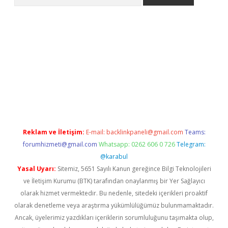
ülipbet
Reklam ve İletişim:
E-mail:
backlinkpaneli@gmail.com
Teams:
forumhizmeti@gmail.com
Whatsapp: 0262 606 0 726
Telegram:
@karabul
Yasal Uyarı:
Sitemiz, 5651 Sayılı Kanun gereğince Bilgi Teknolojileri
ve İletişim Kurumu (BTK) tarafından onaylanmış bir Yer Sağlayıcı
olarak hizmet vermektedir. Bu nedenle, sitedeki içerikleri proaktif
olarak denetleme veya araştırma yükümlülüğümüz bulunmamaktadır.
Ancak, üyelerimiz yazdıkları içeriklerin sorumluluğunu taşımakta olup,