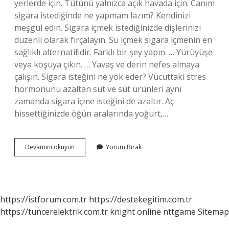
yerlerde için. Tütünü yalnızca açık havada için. Canım
sigara istediğinde ne yapmam lazım? Kendinizi
meşgul edin. Sigara içmek istediğinizde dişlerinizi
düzenli olarak fırçalayın. Su içmek sigara içmenin en
sağlıklı alternatifidir. Farklı bir şey yapın. … Yürüyüşe
veya koşuya çıkın. … Yavaş ve derin nefes almaya
çalışın. Sigara isteğini ne yok eder? Vücuttaki stres
hormonunu azaltan süt ve süt ürünleri aynı
zamanda sigara içme isteğini de azaltır. Aç
hissettiğinizde öğün aralarında yoğurt,…
Sigarayı
Devamını okuyun
Yorum Bırak
En
Kolay
Nasıl
Bırakabilirim
https://istforum.com.tr
https://destekegitim.com.tr
https://tuncerelektrik.com.tr
knight online
nttgame
Sitemap