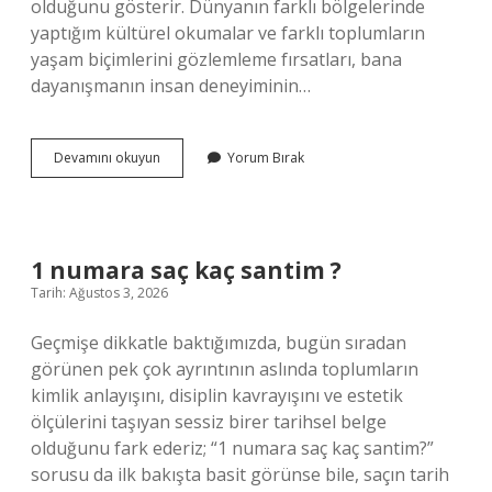
olduğunu gösterir. Dünyanın farklı bölgelerinde
yaptığım kültürel okumalar ve farklı toplumların
yaşam biçimlerini gözlemleme fırsatları, bana
dayanışmanın insan deneyiminin…
Ava
Devamını okuyun
Yorum Bırak
kız
ismi
midir
?
1 numara saç kaç santim ?
Tarih: Ağustos 3, 2026
Geçmişe dikkatle baktığımızda, bugün sıradan
görünen pek çok ayrıntının aslında toplumların
kimlik anlayışını, disiplin kavrayışını ve estetik
ölçülerini taşıyan sessiz birer tarihsel belge
olduğunu fark ederiz; “1 numara saç kaç santim?”
sorusu da ilk bakışta basit görünse bile, saçın tarih