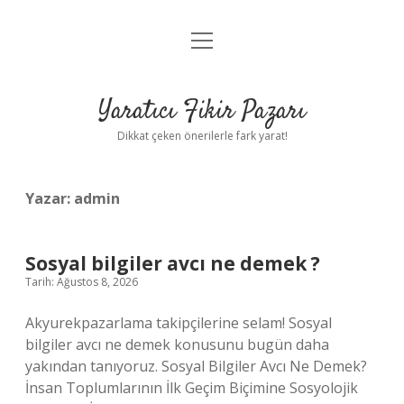
menüyü
Anasayfa
aç
Gizlilik Politikası
Yaratıcı Fikir Pazarı
Yasal Uyarı
Dikkat çeken önerilerle fark yarat!
Hakkımızda
Yazar:
admin
Sosyal bilgiler avcı ne demek ?
Tarih: Ağustos 8, 2026
Akyurekpazarlama takipçilerine selam! Sosyal
bilgiler avcı ne demek konusunu bugün daha
yakından tanıyoruz. Sosyal Bilgiler Avcı Ne Demek?
İnsan Toplumlarının İlk Geçim Biçimine Sosyolojik