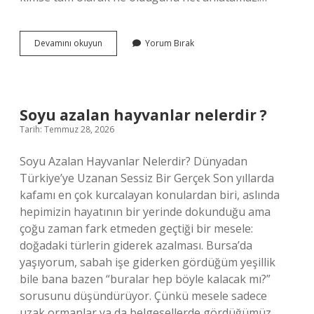
İspanyolca
Devamını okuyun
Yorum Bırak
Carmen
ne
demek
?
Soyu azalan hayvanlar nelerdir ?
Tarih: Temmuz 28, 2026
Soyu Azalan Hayvanlar Nelerdir? Dünyadan
Türkiye’ye Uzanan Sessiz Bir Gerçek Son yıllarda
kafamı en çok kurcalayan konulardan biri, aslında
hepimizin hayatının bir yerinde dokunduğu ama
çoğu zaman fark etmeden geçtiği bir mesele:
doğadaki türlerin giderek azalması. Bursa’da
yaşıyorum, sabah işe giderken gördüğüm yeşillik
bile bana bazen “buralar hep böyle kalacak mı?”
sorusunu düşündürüyor. Çünkü mesele sadece
uzak ormanlar ya da belgesellerde gördüğümüz