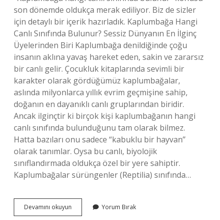
son dönemde oldukça merak ediliyor. Biz de sizler
için detaylı bir içerik hazırladık. Kaplumbağa Hangi
Canlı Sınıfında Bulunur? Sessiz Dünyanın En İlginç
Üyelerinden Biri Kaplumbağa denildiğinde çoğu
insanın aklına yavaş hareket eden, sakin ve zararsız
bir canlı gelir. Çocukluk kitaplarında sevimli bir
karakter olarak gördüğümüz kaplumbağalar,
aslında milyonlarca yıllık evrim geçmişine sahip,
doğanın en dayanıklı canlı gruplarından biridir.
Ancak ilginçtir ki birçok kişi kaplumbağanın hangi
canlı sınıfında bulunduğunu tam olarak bilmez.
Hatta bazıları onu sadece “kabuklu bir hayvan”
olarak tanımlar. Oysa bu canlı, biyolojik
sınıflandırmada oldukça özel bir yere sahiptir.
Kaplumbağalar sürüngenler (Reptilia) sınıfında…
Kaplumbağa
Devamını okuyun
Yorum Bırak
hangi