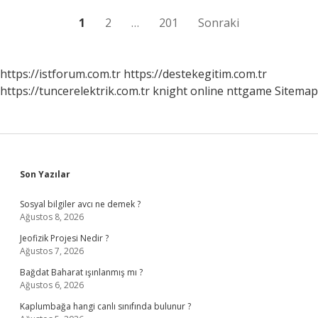
Yazı
1
2
…
201
Sonraki
sayfalaması
https://istforum.com.tr
https://destekegitim.com.tr
https://tuncerelektrik.com.tr
knight online
nttgame
Sitemap
Sidebar
Son Yazılar
Sosyal bilgiler avcı ne demek ?
Ağustos 8, 2026
Jeofizik Projesi Nedir ?
Ağustos 7, 2026
Bağdat Baharat ışınlanmış mı ?
Ağustos 6, 2026
Kaplumbağa hangi canlı sınıfında bulunur ?