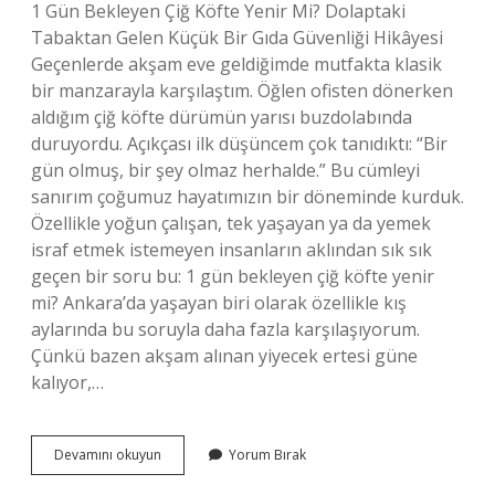
1 Gün Bekleyen Çiğ Köfte Yenir Mi? Dolaptaki
Tabaktan Gelen Küçük Bir Gıda Güvenliği Hikâyesi
Geçenlerde akşam eve geldiğimde mutfakta klasik
bir manzarayla karşılaştım. Öğlen ofisten dönerken
aldığım çiğ köfte dürümün yarısı buzdolabında
duruyordu. Açıkçası ilk düşüncem çok tanıdıktı: “Bir
gün olmuş, bir şey olmaz herhalde.” Bu cümleyi
sanırım çoğumuz hayatımızın bir döneminde kurduk.
Özellikle yoğun çalışan, tek yaşayan ya da yemek
israf etmek istemeyen insanların aklından sık sık
geçen bir soru bu: 1 gün bekleyen çiğ köfte yenir
mi? Ankara’da yaşayan biri olarak özellikle kış
aylarında bu soruyla daha fazla karşılaşıyorum.
Çünkü bazen akşam alınan yiyecek ertesi güne
kalıyor,…
1
Devamını okuyun
Yorum Bırak
gün
bekleyen