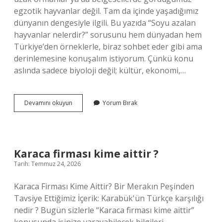
egzotik hayvanlar değil. Tam da içinde yaşadığımız
dünyanın dengesiyle ilgili. Bu yazıda “Soyu azalan
hayvanlar nelerdir?” sorusunu hem dünyadan hem
Türkiye’den örneklerle, biraz sohbet eder gibi ama
derinlemesine konuşalım istiyorum. Çünkü konu
aslında sadece biyoloji değil; kültür, ekonomi,…
Soyu
Devamını okuyun
Yorum Bırak
azalan
hayvanlar
nelerdir
?
Karaca firması kime aittir ?
Tarih: Temmuz 24, 2026
Karaca Firması Kime Aittir? Bir Merakın Peşinden
Tavsiye Ettiğimiz İçerik: Karabük'ün Türkçe karşılığı
nedir ? Bugün sizlerle “Karaca firması kime aittir”