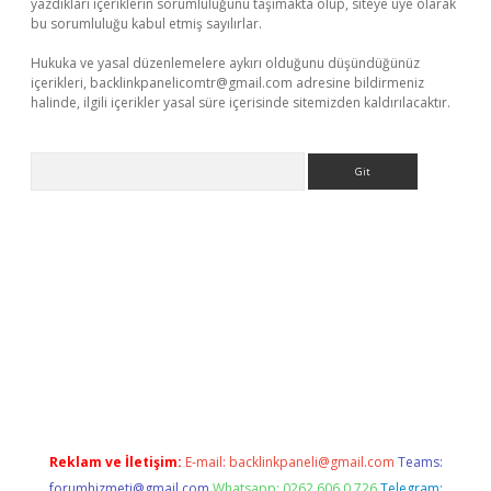
yazdıkları içeriklerin sorumluluğunu taşımakta olup, siteye üye olarak
bu sorumluluğu kabul etmiş sayılırlar.
Hukuka ve yasal düzenlemelere aykırı olduğunu düşündüğünüz
içerikleri,
backlinkpanelicomtr@gmail.com
adresine bildirmeniz
halinde, ilgili içerikler yasal süre içerisinde sitemizden kaldırılacaktır.
Arama
mobil giriş
ilbet
grandoperabet giriş
betexper.xyz
betci giriş
be
Reklam ve İletişim:
E-mail:
backlinkpaneli@gmail.com
Teams:
forumhizmeti@gmail.com
Whatsapp: 0262 606 0 726
Telegram: