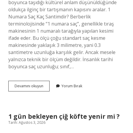
boyunca taşıdığı kültürel anlam düşünüldüğünde
oldukça ilginç bir tartışmanın kapısını aralar. 1
Numara Saç Kaç Santimdir? Berberlik
terminolojisinde “1 numara saç”, genellikle tıraş
makinesinin 1 numaralı tarağıyla yapılan kesimi
ifade eder. Bu ölçü çoğu standart saç kesme
makinesinde yaklaşık 3 milimetre, yani 0.3
santimetre uzunluğa karşılık gelir. Ancak mesele
yalnızca teknik bir ölçüm değildir. İnsanlık tarihi
boyunca saç uzunluğu; sınıf,…
1
Devamını okuyun
Yorum Bırak
numara
saç
kaç
santim
?
1 gün bekleyen çiğ köfte yenir mi ?
Tarih: Ağustos 3, 2026