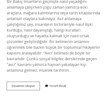
Bir Bakış İnsanların geçmişte nasıl yaşadığını
anlamaya çalışırken çoğu zaman yalnızca eski
araçlara, mağara kalıntılarına veya tarih kitaplarında
anlatılan olaylara bakmayız. Asıl anlamaya
çalıştığımız şey, insanların birbirleriyle nasıl ilişki
kurduğu, nasıl dayanıştığı, hangi kuralları
oluşturduğu ve hayatta kalmak için nasıl ortak
çözümler geliştirdiğidir. Bir kelimenin anlamını
öğrenmek bile bazen büyük bir toplumsal hikâyenin
kapısını aralayabilir. “Avcı” kelimesi de böyle bir
kavramdır. Çünkü sosyal bilgiler derslerinde geçen
“avcı” kavramı yalnızca hayvan yakalayan kişi
anlamına gelmez; insanlık tarihinin…
Sosyal
Devamını okuyun
Yorum Bırak
bilgiler
avcı
ne
demek