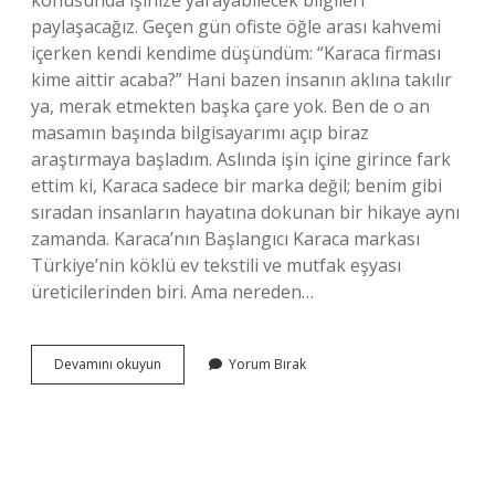
konusunda işinize yarayabilecek bilgileri
paylaşacağız. Geçen gün ofiste öğle arası kahvemi
içerken kendi kendime düşündüm: “Karaca firması
kime aittir acaba?” Hani bazen insanın aklına takılır
ya, merak etmekten başka çare yok. Ben de o an
masamın başında bilgisayarımı açıp biraz
araştırmaya başladım. Aslında işin içine girince fark
ettim ki, Karaca sadece bir marka değil; benim gibi
sıradan insanların hayatına dokunan bir hikaye aynı
zamanda. Karaca’nın Başlangıcı Karaca markası
Türkiye’nin köklü ev tekstili ve mutfak eşyası
üreticilerinden biri. Ama nereden…
Karaca
Devamını okuyun
Yorum Bırak
firması
kime
aittir
?