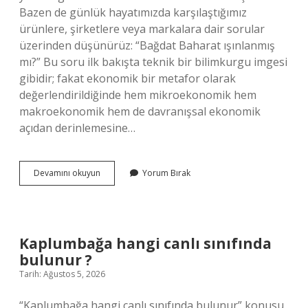
Bazen de günlük hayatımızda karşılaştığımız
ürünlere, şirketlere veya markalara dair sorular
üzerinden düşünürüz: “Bağdat Baharat ışınlanmış
mı?” Bu soru ilk bakışta teknik bir bilimkurgu imgesi
gibidir; fakat ekonomik bir metafor olarak
değerlendirildiğinde hem mikroekonomik hem
makroekonomik hem de davranışsal ekonomik
açıdan derinlemesine…
Bağdat
Devamını okuyun
Yorum Bırak
Baharat
ışınlanmış
mı
?
Kaplumbağa hangi canlı sınıfında
bulunur ?
Tarih: Ağustos 5, 2026
“Kaplumbağa hangi canlı sınıfında bulunur” konusu