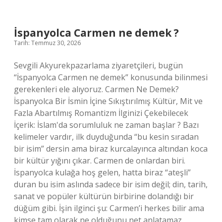
çiğ
köfte
yenir
İspanyolca Carmen ne demek ?
mi
Tarih: Temmuz 30, 2026
?
Sevgili Akyurekpazarlama ziyaretçileri, bugün
“İspanyolca Carmen ne demek” konusunda bilinmesi
gerekenleri ele alıyoruz. Carmen Ne Demek?
İspanyolca Bir İsmin İçine Sıkıştırılmış Kültür, Mit ve
Fazla Abartılmış Romantizm İlginizi Çekebilecek
İçerik: İslam'da sorumluluk ne zaman başlar ? Bazı
kelimeler vardır, ilk duyduğunda “bu kesin sıradan
bir isim” dersin ama biraz kurcalayınca altından koca
bir kültür yığını çıkar. Carmen de onlardan biri.
İspanyolca kulağa hoş gelen, hatta biraz “ateşli”
duran bu isim aslında sadece bir isim değil; din, tarih,
sanat ve popüler kültürün birbirine dolandığı bir
düğüm gibi. İşin ilginci şu: Carmen’i herkes bilir ama
kimse tam olarak ne olduğunu net anlatamaz.…